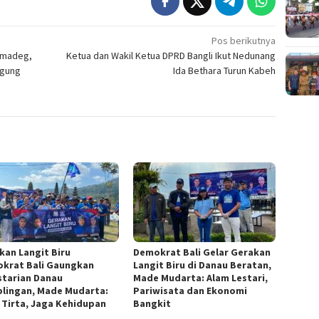
Pos berikutnya
umadeg,
Ketua dan Wakil Ketua DPRD Bangli Ikut Nedunang
Agung
Ida Bethara Turun Kabeh
kan Langit Biru
Demokrat Bali Gelar Gerakan
krat Bali Gaungkan
Langit Biru di Danau Beratan,
starian Danau
Made Mudarta: Alam Lestari,
lingan, Made Mudarta:
Pariwisata dan Ekonomi
 Tirta, Jaga Kehidupan
Bangkit