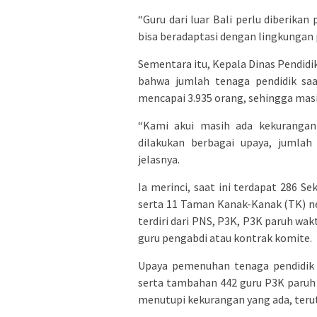
“Guru dari luar Bali perlu diberika
bisa beradaptasi dengan lingkungan p
Sementara itu, Kepala Dinas Pendi
bahwa jumlah tenaga pendidik saa
mencapai 3.935 orang, sehingga mas
“Kami akui masih ada kekurangan 
dilakukan berbagai upaya, jumla
jelasnya.
Ia merinci, saat ini terdapat 286 
serta 11 Taman Kanak-Kanak (TK) n
terdiri dari PNS, P3K, P3K paruh wa
guru pengabdi atau kontrak komite.
Upaya pemenuhan tenaga pendidik 
serta tambahan 442 guru P3K paru
menutupi kekurangan yang ada, terut