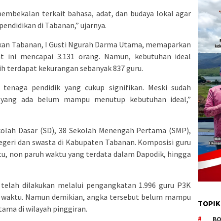
n pembekalan terkait bahasa, adat, dan budaya lokal agar
endidikan di Tabanan,” ujarnya.
dikan Tabanan, I Gusti Ngurah Darma Utama, memaparkan
t ini mencapai 3.131 orang. Namun, kebutuhan ideal
ih terdapat kekurangan sebanyak 837 guru.
tenaga pendidik yang cukup signifikan. Meski sudah
h yang ada belum mampu menutup kebutuhan ideal,”
Sekolah Dasar (SD), 38 Sekolah Menengah Pertama (SMP),
egeri dan swasta di Kabupaten Tabanan. Komposisi guru
ktu, non paruh waktu yang terdata dalam Dapodik, hingga
telah dilakukan melalui pengangkatan 1.996 guru P3K
h waktu. Namun demikian, angka tersebut belum mampu
TOPIK
ama di wilayah pinggiran.
BO