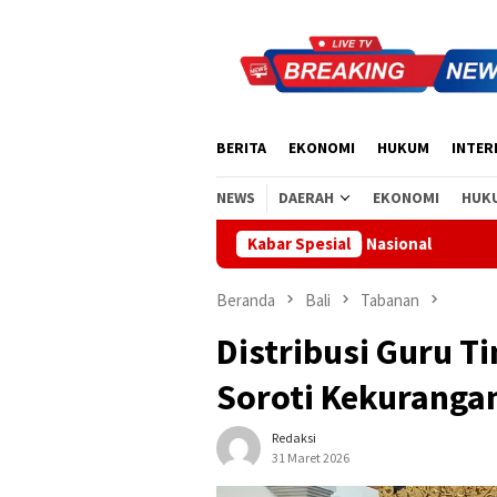
Loncat
ke
konten
BERITA
EKONOMI
HUKUM
INTER
NEWS
DAERAH
EKONOMI
HUK
Kabar Spesial
Beranda
Bali
Tabanan
Distribusi Guru 
Soroti Kekuranga
Redaksi
31 Maret 2026