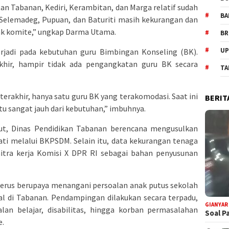
n Tabanan, Kediri, Kerambitan, dan Marga relatif sudah
BA
 Selemadeg, Pupuan, dan Baturiti masih kekurangan dan
ak komite,” ungkap Darma Utama.
BR
UP
 terjadi pada kebutuhan guru Bimbingan Konseling (BK).
hir, hampir tidak ada pengangkatan guru BK secara
TA
rakhir, hanya satu guru BK yang terakomodasi. Saat ini
BERIT
ntu sangat jauh dari kebutuhan,” imbuhnya.
ut, Dinas Pendidikan Tabanan berencana mengusulkan
ti melalui BKPSDM. Selain itu, data kekurangan tenaga
mitra kerja Komisi X DPR RI sebagai bahan penyusunan
a terus berupaya menangani persoalan anak putus sekolah
al di Tabanan. Pendampingan dilakukan secara terpadu,
GIANYAR
an belajar, disabilitas, hingga korban permasalahan
Soal P
e.