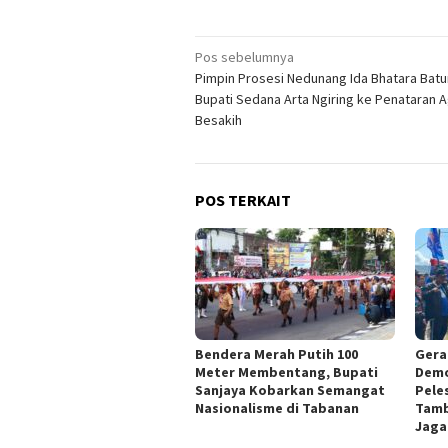
Navigasi
Pos sebelumnya
Pimpin Prosesi Nedunang Ida Bhatara Bat
pos
Bupati Sedana Arta Ngiring ke Penataran 
Besakih
POS TERKAIT
Bendera Merah Putih 100
Gera
Meter Membentang, Bupati
Demo
Sanjaya Kobarkan Semangat
Pele
Nasionalisme di Tabanan
Tamb
Jaga