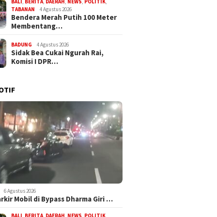
BALI
,
BERITA
,
DAERAH
,
NEWS
,
POLITIK
,
TABANAN
4 Agustus 2026
Bendera Merah Putih 100 Meter
Membentang…
BADUNG
4 Agustus 2026
Sidak Bea Cukai Ngurah Rai,
Komisi I DPR…
OTIF
6 Agustus 2026
arkir Mobil di Bypass Dharma Giri …
BALI
,
BERITA
,
DAERAH
,
NEWS
,
POLITIK
,