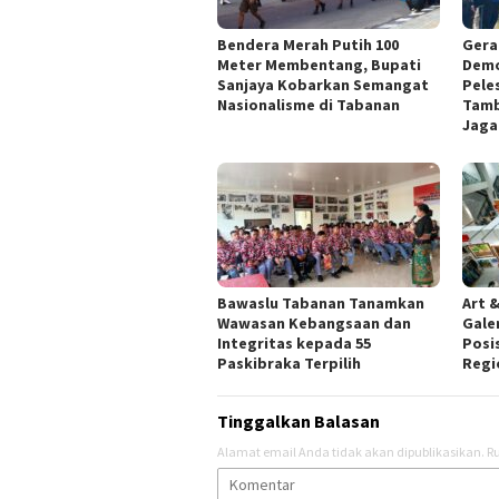
Bendera Merah Putih 100
Gera
Meter Membentang, Bupati
Demo
Sanjaya Kobarkan Semangat
Pele
Nasionalisme di Tabanan
Tamb
Jaga
Bawaslu Tabanan Tanamkan
Art &
Wawasan Kebangsaan dan
Gale
Integritas kepada 55
Posis
Paskibraka Terpilih
Regi
Tinggalkan Balasan
Alamat email Anda tidak akan dipublikasikan.
Ru