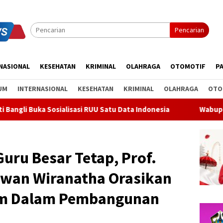
Pencarian
NASIONAL
KESEHATAN
KRIMINAL
OLAHRAGA
OTOMOTIF
PA
UM
INTERNASIONAL
KESEHATAN
KRIMINAL
OLAHRAGA
OTO
asi RUU Satu Data Indonesia
Wabup Bangli Lepas Jalan San
uru Besar Tetap, Prof.
wan Wiranatha Orasikan
em Dalam Pembangunan