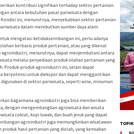
ikan kontribusi signifikan terhadap sektor pertanian.
angan antara kebutuhan pasar pariwisata dengan
. Kondisi ini, menurutnya, menyebabkan sektor pertanian
 pariwisata dalam merebutkan sumber daya alam.
tuk mengatasi ketidakseimbangan ini, perlu adanya
lahan berbasis produk pertanian, atau yang dikenal
 agroindustri, menurutnya, dapat menjembatani antara
wisata melalui penyediaan produk olahan pertanian yang
h. Produk-produk agroindustri ini, selain dapat
a berpotensi untuk diekspor dan dapat menggantikan
 digunakan di sektor pariwisata, seperti wine, minuman
arkan bagaimana agroindustri juga bisa memberikan
sata, dengan mengembangkan agrowisata dan wisata
isata coklat, kopi luwak, dan buah jeruk yang dapat
ngembangan agroindustri juga memungkinkan wisatawan
TOPIK
 produk hasil pertanian yang diolah, yang kemudian
BO