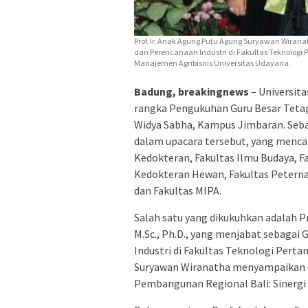
Prof. Ir. Anak Agung Putu Agung Suryawan Wirana
dan Perencanaan Industri di Fakultas Teknologi P
Manajemen Agribisnis Universitas Udayana.
Badung, breakingnews
– Universit
rangka Pengukuhan Guru Besar Tetap 
Widya Sabha, Kampus Jimbaran. Seban
dalam upacara tersebut, yang mencak
Kedokteran, Fakultas Ilmu Budaya, Fa
Kedokteran Hewan, Fakultas Peternak
dan Fakultas MIPA.
Salah satu yang dikukuhkan adalah P
M.Sc., Ph.D., yang menjabat sebagai
Industri di Fakultas Teknologi Perta
Suryawan Wiranatha menyampaikan o
Pembangunan Regional Bali: Sinergi S