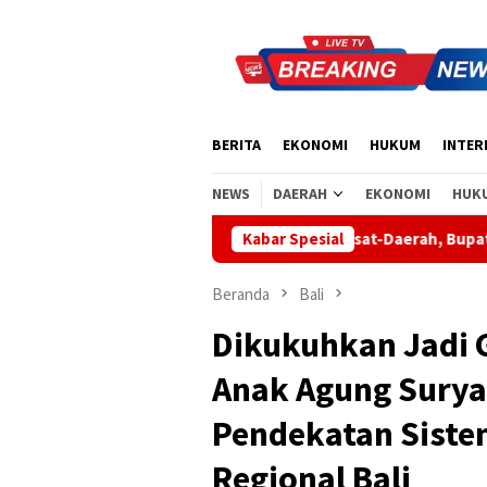
Loncat
ke
konten
BERITA
EKONOMI
HUKUM
INTER
NEWS
DAERAH
EKONOMI
HUK
Apresiasi Sinergi Pusat-Daerah, Bupati Bangli Buka Sosialis
Kabar Spesial
Beranda
Bali
Dikukuhkan Jadi G
Anak Agung Surya
Pendekatan Sist
Regional Bali