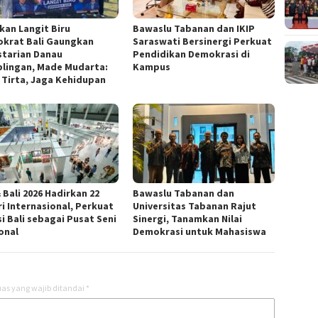
kan Langit Biru
Bawaslu Tabanan dan IKIP
krat Bali Gaungkan
Saraswati Bersinergi Perkuat
starian Danau
Pendidikan Demokrasi di
lingan, Made Mudarta:
Kampus
 Tirta, Jaga Kehidupan
 Bali 2026 Hadirkan 22
Bawaslu Tabanan dan
ri Internasional, Perkuat
Universitas Tabanan Rajut
i Bali sebagai Pusat Seni
Sinergi, Tanamkan Nilai
onal
Demokrasi untuk Mahasiswa
as yang wajib ditandai
*