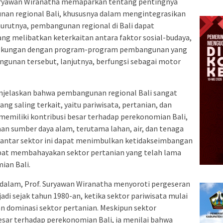
Suryawan Wiranatha memaparkan tentang pentingnya
an regional Bali, khususnya dalam mengintegrasikan
nurutnya, pembangunan regional di Bali dapat
ng melibatkan keterkaitan antara faktor sosial-budaya,
ingkungan dengan program-program pembangunan yang
unan tersebut, lanjutnya, berfungsi sebagai motor
menjelaskan bahwa pembangunan regional Bali sangat
ng saling terkait, yaitu pariwisata, pertanian, dan
n memiliki kontribusi besar terhadap perekonomian Bali,
an sumber daya alam, terutama lahan, air, dan tenaga
i antar sektor ini dapat menimbulkan ketidakseimbangan
at membahayakan sektor pertanian yang telah lama
ian Bali.
ndalam, Prof. Suryawan Wiranatha menyoroti pergeseran
jadi sejak tahun 1980-an, ketika sektor pariwisata mulai
 dominasi sektor pertanian. Meskipun sektor
esar terhadap perekonomian Bali, ia menilai bahwa