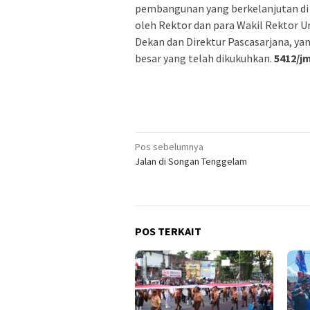
pembangunan yang berkelanjutan di B
oleh Rektor dan para Wakil Rektor U
Dekan dan Direktur Pascasarjana, y
besar yang telah dikukuhkan.
5412/j
Navigasi
Pos sebelumnya
Jalan di Songan Tenggelam
pos
POS TERKAIT