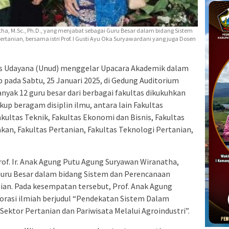
tha, M.Sc., Ph.D., yang menjabat sebagai Guru Besar dalam bidang Sistem
ertanian, bersama istri Prof. I Gusti Ayu Oka Suryawardani yang juga Dosen
as Udayana (Unud) menggelar Upacara Akademik dalam
pada Sabtu, 25 Januari 2025, di Gedung Auditorium
yak 12 guru besar dari berbagai fakultas dikukuhkan
up beragam disiplin ilmu, antara lain Fakultas
kultas Teknik, Fakultas Ekonomi dan Bisnis, Fakultas
an, Fakultas Pertanian, Fakultas Teknologi Pertanian,
rof. Ir. Anak Agung Putu Agung Suryawan Wiranatha,
 Guru Besar dalam bidang Sistem dan Perencanaan
nian. Pada kesempatan tersebut, Prof. Anak Agung
rasi ilmiah berjudul “Pendekatan Sistem Dalam
ektor Pertanian dan Pariwisata Melalui Agroindustri”.