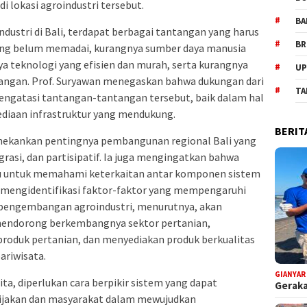
di lokasi agroindustri tersebut.
BA
stri di Bali, terdapat berbagai tantangan yang harus
BR
 yang belum memadai, kurangnya sumber daya manusia
nya teknologi yang efisien dan murah, serta kurangnya
UP
uangan. Prof. Suryawan menegaskan bahwa dukungan dari
TA
ngatasi tantangan-tantangan tersebut, baik dalam hal
diaan infrastruktur yang mendukung.
BERIT
enekankan pentingnya pembangunan regional Bali yang
egrasi, dan partisipatif. Ia juga mengingatkan bahwa
 untuk memahami keterkaitan antar komponen sistem
 mengidentifikasi faktor-faktor yang mempengaruhi
n pengembangan agroindustri, menurutnya, akan
endorong berkembangnya sektor pertanian,
roduk pertanian, dan menyediakan produk berkualitas
ariwisata.
GIANYAR
ta, diperlukan cara berpikir sistem yang dapat
Geraka
bijakan dan masyarakat dalam mewujudkan