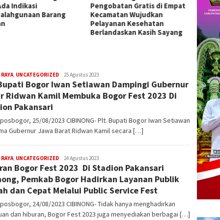
obatan Gratis di Empat
2026 di Surabaya, Targetkan
Juwuk 
matan Wujudkan
Prestasi Nasional
Tolak 
yanan Kesehatan
Keker
andaskan Kasih Sayang
 RAYA
,
UNCATEGORIZED
admin
25 Agustus 2023
 Bupati Bogor Iwan Setiawan Dampingi Gubernur
r Ridwan Kamil Membuka Bogor Fest 2023 Di
ion Pakansari
posbogor, 25/08/2023 CIBINONG- Plt. Bupati Bogor Iwan Setiawan
ma Gubernur Jawa Barat Ridwan Kamil secara […]
 RAYA
,
UNCATEGORIZED
admin
24 Agustus 2023
ran Bogor Fest 2023 Di Stadion Pakansari
nong, Pemkab Bogor Hadirkan Layanan Publik
h dan Cepat Melalui Public Service Fest
kposbogor, 24/08/2023 CIBINONG- Tidak hanya menghadirkan
uan dan hiburan, Bogor Fest 2023 juga menyediakan berbagai […]