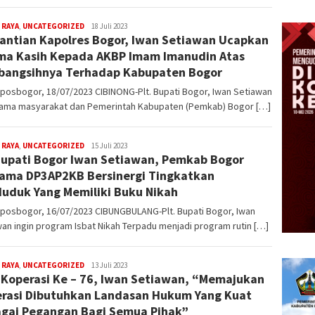
 RAYA
,
UNCATEGORIZED
admin
18 Juli 2023
antian Kapolres Bogor, Iwan Setiawan Ucapkan
ma Kasih Kepada AKBP Imam Imanudin Atas
angsihnya Terhadap Kabupaten Bogor
posbogor, 18/07/2023 CIBINONG-Plt. Bupati Bogor, Iwan Setiawan
nama masyarakat dan Pemerintah Kabupaten (Pemkab) Bogor […]
 RAYA
,
UNCATEGORIZED
admin
15 Juli 2023
Bupati Bogor Iwan Setiawan, Pemkab Bogor
ama DP3AP2KB Bersinergi Tingkatkan
uduk Yang Memiliki Buku Nikah
kposbogor, 16/07/2023 CIBUNGBULANG-Plt. Bupati Bogor, Iwan
an ingin program Isbat Nikah Terpadu menjadi program rutin […]
 RAYA
,
UNCATEGORIZED
admin
13 Juli 2023
Koperasi Ke – 76, Iwan Setiawan, “Memajukan
rasi Dibutuhkan Landasan Hukum Yang Kuat
gai Pegangan Bagi Semua Pihak”