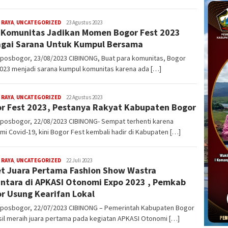
 RAYA
,
UNCATEGORIZED
admin
23 Agustus 2023
 Komunitas Jadikan Momen Bogor Fest 2023
gai Sarana Untuk Kumpul Bersama
kposbogor, 23/08/2023 CIBINONG, Buat para komunitas, Bogor
2023 menjadi sarana kumpul komunitas karena ada […]
 RAYA
,
UNCATEGORIZED
admin
22 Agustus 2023
r Fest 2023, Pestanya Rakyat Kabupaten Bogor
kposbogor, 22/08/2023 CIBINONG- Sempat terhenti karena
i Covid-19, kini Bogor Fest kembali hadir di Kabupaten […]
 RAYA
,
UNCATEGORIZED
admin
22 Juli 2023
t Juara Pertama Fashion Show Wastra
ntara di APKASI Otonomi Expo 2023 , Pemkab
r Usung Kearifan Lokal
kposbogor, 22/07/2023 CIBINONG – Pemerintah Kabupaten Bogor
il meraih juara pertama pada kegiatan APKASI Otonomi […]