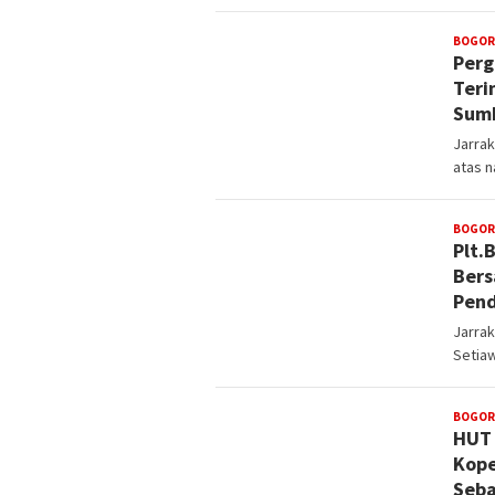
BOGOR
Perg
Teri
Sumb
Jarrak
atas 
BOGOR
Plt.
Bers
Pend
Jarra
Setiaw
BOGOR
HUT 
Kope
Seba