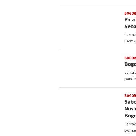
BOGOR
Para
Seba
Jarra
Fest 
BOGOR
Bogo
Jarra
pandem
BOGOR
Sabe
Nusa
Bogo
Jarra
berhas