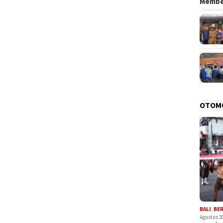
Memb
OTOM
BALI
,
BE
Agustus 2