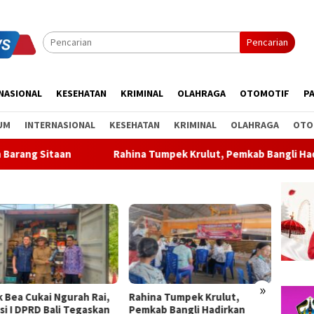
Pencarian
NASIONAL
KESEHATAN
KRIMINAL
OLAHRAGA
OTOMOTIF
PA
UM
INTERNASIONAL
KESEHATAN
KRIMINAL
OLAHRAGA
OTO
Rahina Tumpek Krulut, Pemkab Bangli Hadirkan Pengobatan G
»
na Tumpek Krulut,
ABTI Bali Lepas Kontingen ke
Partai
ab Bangli Hadirkan
Kejurnas Bola Tangan Junior
Keluar