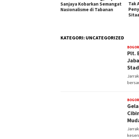
Tak Ada Indikasi
Peng
njaya Kobarkan Semangat
Penyalahgunaan Barang
Keca
ionalisme di Tabanan
Sitaan
Pela
Berl
KATEGORI:
UNCATEGORIZED
BOGOR
Plt.
Jaba
Stad
Jarrak
bersa
BOGOR
Gela
Cibi
Muda
Jarra
keser