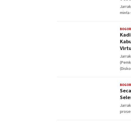
Jarrak
minta 
BOGOR
Kadi
Kabu
Virt
Jarra
(Pemka
(Disko
BOGOR
Seca
Sele
Jarrak
proses