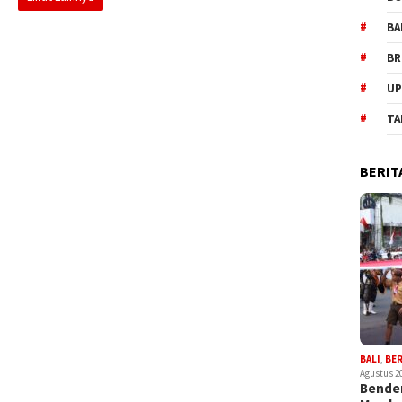
BA
BR
UP
TA
BERIT
BALI
,
BE
Agustus 2
Bender