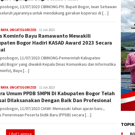
posbogor, 13/07/2023 CIBINONG-Plt. Bupati Bogor, Iwan Setiawan
seluruh jajarannya untuk mendukung gerakan koperasi di […]
 RAYA
,
UNCATEGORIZED
admin
11 Juli 2023
s Kominfo Bayu Ramawanto Mewakili
paten Bogor Hadiri KASAD Award 2023 Secara
ual
kposbogor, 11/07/2023 CIBINONG-Pemerintah Kabupaten
b) Bogor yang diwakili Kepala Dinas Komunikasi dan Informatika
minfo), Bayu […]
 RAYA
,
UNCATEGORIZED
admin
11 Juli 2023
ra Umum PPDB SMPN Di Kabupaten Bogor Telah
sai Dilaksanakan Dengan Baik Dan Profesional
posbogor, 11/07/2023 CIAWI- Memasuki tahun ajaran baru ,
 Penerimaan Peserta Didik Baru (PPDB) secara […]
TOPIK
Lihat Lainnya
BO