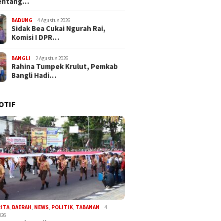
entang…
BADUNG
4 Agustus 2026
Sidak Bea Cukai Ngurah Rai,
Komisi I DPR…
BANGLI
2 Agustus 2026
Rahina Tumpek Krulut, Pemkab
Bangli Hadi…
OTIF
RITA
,
DAERAH
,
NEWS
,
POLITIK
,
TABANAN
4
026