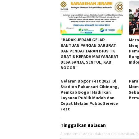
“BARAK JERAMI GELAR
Mera
BANTUAN PANGAN DARURAT
Menj
DAN PENDAFTARAN BPJS TK
Peme
GRATIS KEPADA MASYARAKAT
Kong
DESA SANJA, SENTUL, KAB.
Indo
BOGOR”
Gelaran Bogor Fest 2023 Di
Para
Stadion Pakansari Cibinong,
Mome
Pemkab Bogor Hadirkan
Seba
Layanan Publik Mudah dan
Ber
Cepat Melalui Public Service
Fest
Tinggalkan Balasan
Alamat email Anda tidak akan dipublikasikan.
Ru