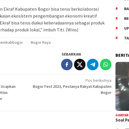
 Ekraf Kabupaten Bogor bisa terus berkolaborasi
BA
ngkaian ekosistem pengembangan ekonomi kreatif
BR
Ekraf bisa terus diakui keberadaannya sebagai produk
UP
hadap produk lokal,” imbuh Titi. (Wins)
TA
#pemkabbogor
Bogor Raya
SEBARKAN
BERIT
Pos berikutnya
n Ucapkan
Bogor Fest 2023, Pestanya Rakyat Kabupaten
 Atas
Bogor
or
GIANYAR
Soal P