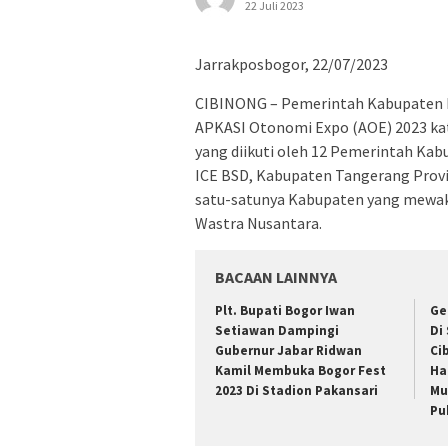
22 Juli 2023
Jarrakposbogor, 22/07/2023
CIBINONG – Pemerintah Kabupaten B
APKASI Otonomi Expo (AOE) 2023 ka
yang diikuti oleh 12 Pemerintah Kab
ICE BSD, Kabupaten Tangerang Provi
satu-satunya Kabupaten yang mewaki
Wastra Nusantara.
BACAAN LAINNYA
Plt. Bupati Bogor Iwan
Ge
Setiawan Dampingi
Di
Gubernur Jabar Ridwan
Ci
Kamil Membuka Bogor Fest
Ha
2023 Di Stadion Pakansari
Mu
Pu