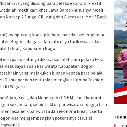
 Nusantara yang diusung para pelaku ekonomi kreatif
 adalah motif kain khas Jawa Barat khususnya motif
dan Konsep 2 Sungai Ciliwung dan Cikeas dari Motif Batik
Ekraf) mengusung konsep keberadaan dan keberagaman
paten Bogor sebagai salah satu daya tarik wisata dan
if (Ekraf) Kabupaten Bogor.
ensi pariwisatanya dikaryakan oleh para pelaku Ekraf
nas Kebudayaan dan Pariwisata Kabupaten Bogor
erah lain yang melakukan binaan kepada para pelaku
eh Disbudpar dan tentu siap mengikuti lomba Fashion
Titi Sugiarti.
aha Mikro, Kecil, dan Menengah (UMKM) dan Ekonomi
ngan sektor lain, selain sektor pariwisata sehingga bisa
men hexahelix pariwisata dan ekonomi kreatif, serta
TOPIK
Bogor bisa mengembangkan potensinya terus di
rnasional.
BO