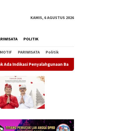
KAMIS, 6 AGUSTUS 2026
RIWISATA
POLITIK
MOTIF
PARIWISATA
Politik
yalahgunaan Barang Sitaan
Rahina Tumpek Krulut, Pemkab