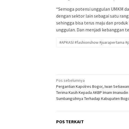
“Semoga potensi unggulan UMKM dan
dengan sektor lain sebagai satu ra
sehingga bisa terus maju dan produk 
unggulan. Dan menjadi kebanggan ter
#APKASI #fashionshow #juarapertama 
Navigasi
Pos sebelumnya
Pergantian Kapolres Bogor, Iwan Setiawa
pos
Terima Kasih Kepada AKBP Imam Imanudin
Sumbangsihnya Terhadap Kabupaten Bog
POS TERKAIT