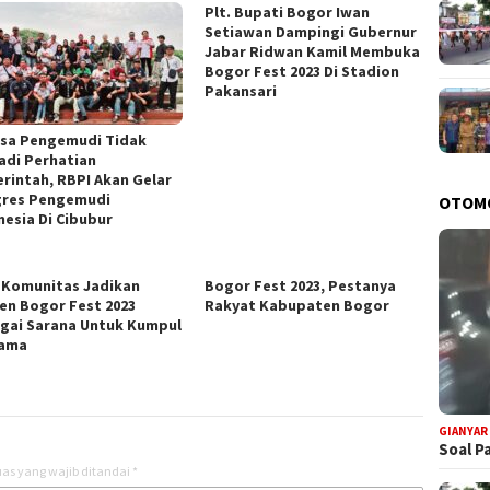
Plt. Bupati Bogor Iwan
Setiawan Dampingi Gubernur
Jabar Ridwan Kamil Membuka
Bogor Fest 2023 Di Stadion
Pakansari
sa Pengemudi Tidak
adi Perhatian
rintah, RBPI Akan Gelar
res Pengemudi
OTOM
nesia Di Cibubur
 Komunitas Jadikan
Bogor Fest 2023, Pestanya
n Bogor Fest 2023
Rakyat Kabupaten Bogor
gai Sarana Untuk Kumpul
sama
GIANYAR
Soal P
as yang wajib ditandai
*