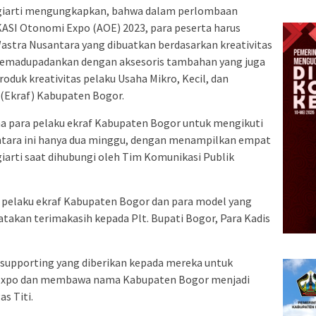
Sugiarti mengungkapkan, bahwa dalam perlombaan
ASI Otonomi Expo (AOE) 2023, para peserta harus
Wastra Nusantara yang dibuatkan berdasarkan kreativitas
 memadupadankan dengan aksesoris tambahan yang juga
roduk kreativitas pelaku Usaha Mikro, Kecil, dan
Ekraf) Kabupaten Bogor.
ma para pelaku ekraf Kabupaten Bogor untuk mengikuti
ntara ini hanya dua minggu, dengan menampilkan empat
giarti saat dihubungi oleh Tim Komunikasi Publik
a pelaku ekraf Kabupaten Bogor dan para model yang
akan terimakasih kepada Plt. Bupati Bogor, Para Kadis
 supporting yang diberikan kepada mereka untuk
i Expo dan membawa nama Kabupaten Bogor menjadi
s Titi.