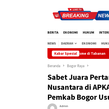
Loncat
ke
konten
BERITA
EKONOMI
HUKUM
INTER
NEWS
DAERAH
EKONOMI
HUK
barkan Semangat Nasionalisme di Tabanan
Kabar Spesial
Sidak Bea Cuk
Beranda
Bogor Raya
Sabet Juara Pert
Nusantara di APKA
Pemkab Bogor Usu
Admin