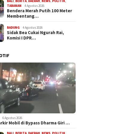
BALI
,
BERITA
,
DAERAH
,
NEWS
,
POLITIK
,
TABANAN
4 Agustus 2026
Bendera Merah Putih 100 Meter
Membentang…
BADUNG
4 Agustus 2026
Sidak Bea Cukai Ngurah Rai,
Komisi I DPR…
OTIF
6 Agustus 2026
arkir Mobil di Bypass Dharma Giri …
BALI
,
BERITA
,
DAERAH
,
NEWS
,
POLITIK
,