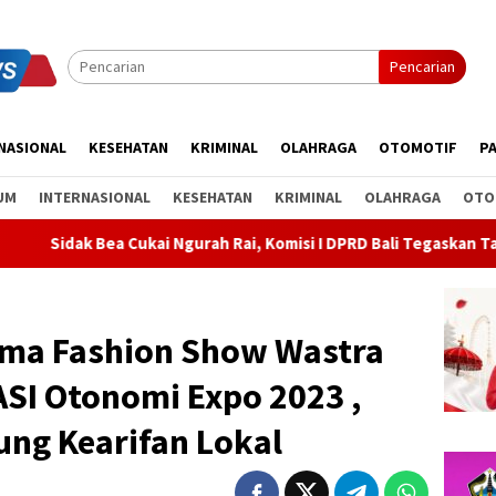
Pencarian
NASIONAL
KESEHATAN
KRIMINAL
OLAHRAGA
OTOMOTIF
PA
UM
INTERNASIONAL
KESEHATAN
KRIMINAL
OLAHRAGA
OTO
ai Ngurah Rai, Komisi I DPRD Bali Tegaskan Tak Ada Indikasi Pen
ama Fashion Show Wastra
SI Otonomi Expo 2023 ,
ng Kearifan Lokal