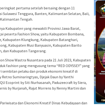
 peringkat pertama setelah bersaing dengan 11
nsi Sulawesi Tenggara, Banten, Kalimantan Selatan, Bali,
 Kalimantan Tengah.
ya Kabupaten yang mewakili Provinsi Jawa Barat,
ai peserta Fashion Show, yaitu Kabupaten Bombana,
r, Kabupaten Klungkung, Kabupaten Batanghari,
ong, Kabupaten Musi Banyuasin, Kabupaten Barito
, dan Kabupaten Tangerang.
ion Show Wastra Nusantara pada 21 Juli 2023, Kabupaten
duk fashion yang mengusung tema “RED ODYSSEY” yang
i sembilan pelaku dan produk ekonomi kreatif di
 Retno Suminaringtyas, Djejak Daun by Yanthi
QU Ecoprint by Siti Nurhasanah, Paduzeecraft by Siera,
aarnis by Nurjanah, Rajut Morrens by Nenny Martini dan
Pariwisata dan Ekonomi Kreatif Dinas Kebudayaan dan