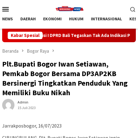
Loncat
Menu
ke
Mobile
konten
NEWS
DAERAH
EKONOMI
HUKUM
INTERNASIONAL
KES
 I DPRD Bali Tegaskan Tak Ada Indikasi Penyalahgunaan Barang Si
Kabar Spesial
Beranda
Bogor Raya
Plt.Bupati Bogor Iwan Setiawan,
Pemkab Bogor Bersama DP3AP2KB
Bersinergi Tingkatkan Penduduk Yang
Memiliki Buku Nikah
Admin
15 Juli 2023
Jarrakposbogor, 16/07/2023
CIBUNGBULANG-Plt. Bupati Bogor, Iwan Setiawan ingin