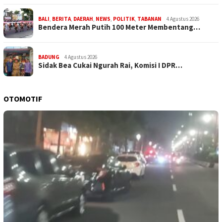
BALI
,
BERITA
,
DAERAH
,
NEWS
,
POLITIK
,
TABANAN
4 Agustus 2026
Bendera Merah Putih 100 Meter Membentang…
BADUNG
4 Agustus 2026
Sidak Bea Cukai Ngurah Rai, Komisi I DPR…
OTOMOTIF