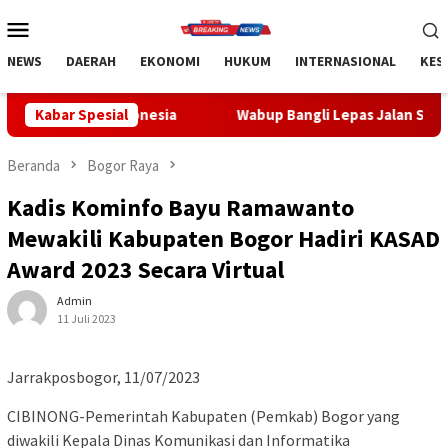
Loncat
Menu
ke
Mobile
konten
NEWS
DAERAH
EKONOMI
HUKUM
INTERNASIONAL
KES
donesia
Kabar Spesial
Wabup Bangli Lepas Jalan Santai, Awali Rangkai
Beranda
Bogor Raya
Kadis Kominfo Bayu Ramawanto
Mewakili Kabupaten Bogor Hadiri KASAD
Award 2023 Secara Virtual
Admin
11 Juli 2023
Jarrakposbogor, 11/07/2023
CIBINONG-Pemerintah Kabupaten (Pemkab) Bogor yang
diwakili Kepala Dinas Komunikasi dan Informatika