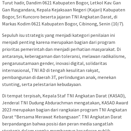
Turut hadir, Dandim 0621 Kabupaten Bogor, Letkol Kav. Gan
Gan Rusgandara, Kepala Kejaksaan Negeri (Kajari) Kabupaten
Bogor, Sri Kuncoro beserta jajaran TNI Angkatan Darat, di
Markas Kodim 0621 Kabupaten Bogor, Cibinong, Senin (10/7).
Sepuluh isu strategis yang menjadi kategori penilaian ini
menjadi penting karena merupakan bagian dari program
prioritas pemerintah dan menjadi perhatian masyarakat. Di
antaranya, keberagaman dan toleransi, melawan radikalisme,
pengarusutamaan gender, inovasi digital, solidaritas
internasional, TNI AD di tengah kesulitan rakyat,
pembangunan di daerah 3T, perlindungan anak, menekan
stunting, serta pelestarian kebudayaan.
Di tempat terpisah, Kepala Staf TNI Angkatan Darat (KASAD),
Jenderal TNI Dudung Abdurachman mengatakan, KASAD Award
2023 merupakan bagian dari rangkaian program TNI Angkatan
Darat “Bersama Merawat Kebangsaan”. TNI Angkatan Darat
berpandangan bahwa posisi dan peran media sangatlah
strategis dalam rangka membangun kesadaran publik