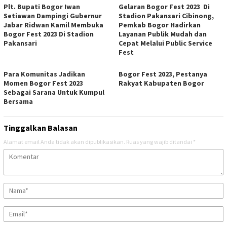
Plt. Bupati Bogor Iwan
Gelaran Bogor Fest 2023 Di
Setiawan Dampingi Gubernur
Stadion Pakansari Cibinong,
Jabar Ridwan Kamil Membuka
Pemkab Bogor Hadirkan
Bogor Fest 2023 Di Stadion
Layanan Publik Mudah dan
Pakansari
Cepat Melalui Public Service
Fest
Para Komunitas Jadikan
Bogor Fest 2023, Pestanya
Momen Bogor Fest 2023
Rakyat Kabupaten Bogor
Sebagai Sarana Untuk Kumpul
Bersama
Tinggalkan Balasan
Alamat email Anda tidak akan dipublikasikan.
Ruas yang wajib ditandai
*