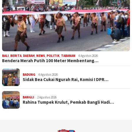
BALI
,
BERITA
,
DAERAH
,
NEWS
,
POLITIK
,
TABANAN
4 Agustus 2026
Bendera Merah Putih 100 Meter Membentang…
BADUNG
4 Agustus 2026
Sidak Bea Cukai Ngurah Rai, Komisi I DPR…
BANGLI
2 Agustus 2026
Rahina Tumpek Krulut, Pemkab Bangli Hadi…