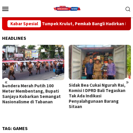
Loncat
Menu
ke
Mobile
konten
 Tumpek Krulut, Pemkab Bangli Hadirkan Pengobatan Gratis di 
Kabar Spesial
HEADLINES
«
»
Sidak Bea Cukai Ngurah Rai,
Rahina Tumpek Krulut,
Komisi I DPRD Bali Tegaskan
Pemkab Bangli Hadirkan
Tak Ada Indikasi
Pengobatan Gratis di Empat
Penyalahgunaan Barang
Kecamatan Wujudkan
Sitaan
Pelayanan Kesehatan
Berlandaskan Kasih Sayang
TAG:
GAMES