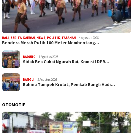
BALI
,
BERITA
,
DAERAH
,
NEWS
,
POLITIK
,
TABANAN
4 Agustus 2026
Bendera Merah Putih 100 Meter Membentang…
BADUNG
4 Agustus 2026
Sidak Bea Cukai Ngurah Rai, Komisi I DPR…
BANGLI
2 Agustus 2026
Rahina Tumpek Krulut, Pemkab Bangli Hadi…
OTOMOTIF