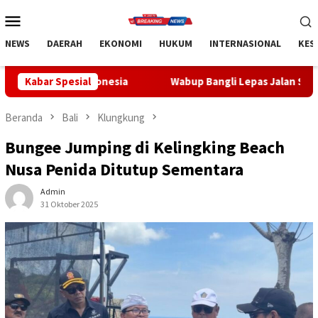
Loncat
Menu
ke
Mobile
konten
NEWS
DAERAH
EKONOMI
HUKUM
INTERNASIONAL
KES
Kabar Spesial
Wabup Bangli Lepas Jalan Santai, Awali Rangkaian Peri
Beranda
Bali
Klungkung
Bungee Jumping di Kelingking Beach
Nusa Penida Ditutup Sementara
Admin
31 Oktober 2025