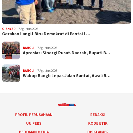
GIANYAR
7 Agustus 2026
Gerakan Langit Biru Demokrat di Pantai L…
BANGLI
7 Agustus 2026
Apresiasi Sinergi Pusat-Daerah, Bupati B…
BANGLI
7 Agustus 2026
Wabup Bangli Lepas Jalan Santai, Awali R…
PROFIL PERUSAHAAN
REDAKSI
UU PERS
KODE ETIK
PEDOMAN MEDIA
DISKLAIMER