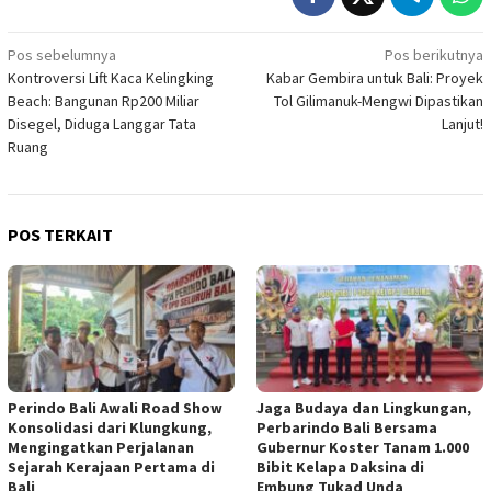
Navigasi
Pos sebelumnya
Pos berikutnya
Kontroversi Lift Kaca Kelingking
Kabar Gembira untuk Bali: Proyek
pos
Beach: Bangunan Rp200 Miliar
Tol Gilimanuk-Mengwi Dipastikan
Disegel, Diduga Langgar Tata
Lanjut!
Ruang
POS TERKAIT
Perindo Bali Awali Road Show
Jaga Budaya dan Lingkungan,
Konsolidasi dari Klungkung,
Perbarindo Bali Bersama
Mengingatkan Perjalanan
Gubernur Koster Tanam 1.000
Sejarah Kerajaan Pertama di
Bibit Kelapa Daksina di
Bali
Embung Tukad Unda