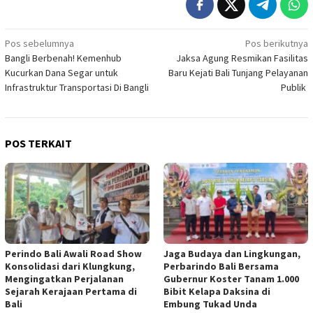
Navigasi
Pos sebelumnya
Pos berikutnya
Bangli Berbenah! Kemenhub
Jaksa Agung Resmikan Fasilitas
pos
Kucurkan Dana Segar untuk
Baru Kejati Bali Tunjang Pelayanan
Infrastruktur Transportasi Di Bangli
Publik
POS TERKAIT
Perindo Bali Awali Road Show
Jaga Budaya dan Lingkungan,
Konsolidasi dari Klungkung,
Perbarindo Bali Bersama
Mengingatkan Perjalanan
Gubernur Koster Tanam 1.000
Sejarah Kerajaan Pertama di
Bibit Kelapa Daksina di
Bali
Embung Tukad Unda