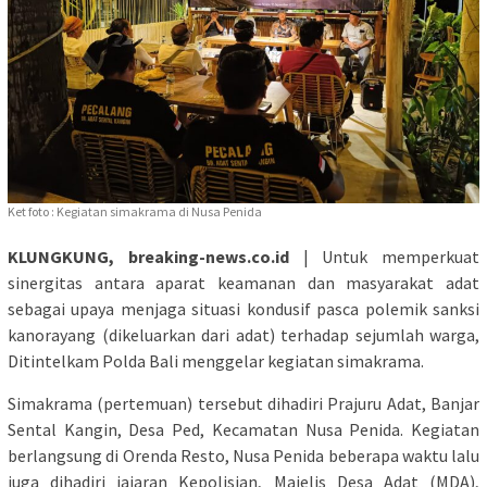
Ket foto : Kegiatan simakrama di Nusa Penida
KLUNGKUNG, breaking-news.co.id
| Untuk memperkuat
sinergitas antara aparat keamanan dan masyarakat adat
sebagai upaya menjaga situasi kondusif pasca polemik sanksi
kanorayang (dikeluarkan dari adat) terhadap sejumlah warga,
Ditintelkam Polda Bali menggelar kegiatan simakrama.
Simakrama (pertemuan) tersebut dihadiri Prajuru Adat, Banjar
Sental Kangin, Desa Ped, Kecamatan Nusa Penida. Kegiatan
berlangsung di Orenda Resto, Nusa Penida beberapa waktu lalu
juga dihadiri jajaran Kepolisian, Majelis Desa Adat (MDA),