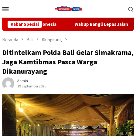
Loncat
Menu
ke
Mobile
konten
nesia
Kabar Spesial
Wabup Bangli Lepas Jalan Santai, Awali Rangkaian
Beranda
Bali
Klungkung
Ditintelkam Polda Bali Gelar Simakrama,
Jaga Kamtibmas Pasca Warga
Dikanurayang
Admin
19 September 2025