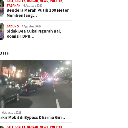
BALI
,
BERITA
,
DAERAH
,
NEWS
,
POLITIK
,
TABANAN
4 Agustus 2026
Bendera Merah Putih 100 Meter
Membentang…
BADUNG
4 Agustus 2026
Sidak Bea Cukai Ngurah Rai,
Komisi I DPR…
OTIF
6 Agustus 2026
arkir Mobil di Bypass Dharma Giri …
BALI
,
BERITA
,
DAERAH
,
NEWS
,
POLITIK
,