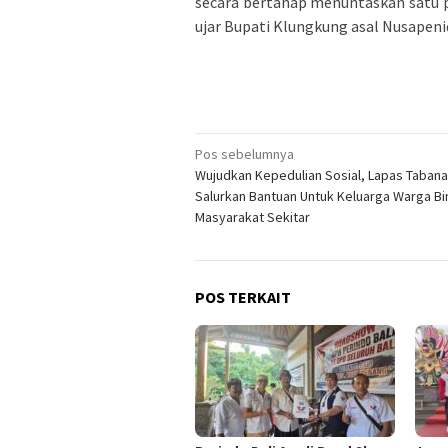
secara bertahap menuntaskan satu p
ujar Bupati Klungkung asal Nusapenid
Navigasi
Pos sebelumnya
Wujudkan Kepedulian Sosial, Lapas Taban
pos
Salurkan Bantuan Untuk Keluarga Warga Bi
Masyarakat Sekitar
POS TERKAIT