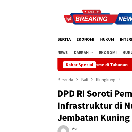
Loncat
ke
konten
BERITA
EKONOMI
HUKUM
INTER
NEWS
DAERAH
EKONOMI
HUK
mangat Nasionalisme di Tabanan
Kabar Spesial
Sidak Bea Cukai Ngurah
Beranda
Bali
Klungkung
DPD RI Soroti Pe
Infrastruktur di 
Jembatan Kuning
Admin