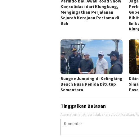
Perindo Bali Awali Road Show
Jaga
Konsolidasi dari Klungkung,
Perb
Mengingatkan Perjalanan
Gube
Sejarah Kerajaan Pertama di
Bibi
Bali
Embu
Klun
Bungee Jumping di Kelingking
Diti
Beach Nusa Penida Ditutup
Sima
Sementara
Pasc
Tinggalkan Balasan
Alamat email Anda tidak akan dipublikasikan.
Ru