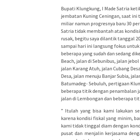
Bupati Klungkung, I Made Satria ket
jembatan Kuning Ceningan, saat ini 
miliar namun progresnya baru 30 pers
Satria tidak membantah atas kondisi 
rusak, begitu saya dilantik tanggal 2
sampai hari ini langsung fokus untuk
beberapa yang sudah dan sedang dike
Beach, jalan di Sebunibus, jalan jebo
jalan Karang Atuh, jalan Cubang Desa
Desa, jalan menuju Banjar Subia, ja
Batumadeg- Sebuluh, pertigaan Klu
beberapa titik dengan penambalan 
jalan di Lembongan dan beberapa titi
” Itulah yang bisa kami lakukan 
karena kondisi fiskal yang minim, b
kami tidak tinggal diam dengan kond
pusat dan menjalin kerjasama deng