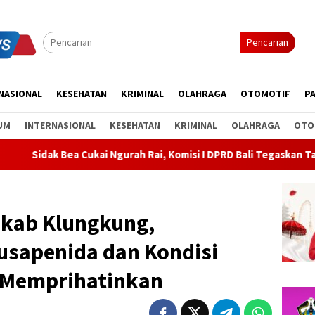
Pencarian
NASIONAL
KESEHATAN
KRIMINAL
OLAHRAGA
OTOMOTIF
PA
UM
INTERNASIONAL
KESEHATAN
KRIMINAL
OLAHRAGA
OTO
 Rai, Komisi I DPRD Bali Tegaskan Tak Ada Indikasi Penyalahguna
mkab Klungkung,
Nusapenida dan Kondisi
 Memprihatinkan