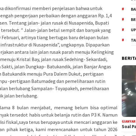
ika dikonfirmasi memberi penjelasan bahwa untuk
BA
tengah pengerjaan perbaikan dengan anggaran Rp. 1,4
BR
en. Tentang jalan- jalan rusak di Nusapenida, Bupati
tersebut. ” Jalan-jalan betul sempit dan banyak yang
UP
0 Februari, artinya tiang bertugas baru delapan bulan
TA
 infrastruktur di Nusapenida”, ungkapnya. Dipaparkan
rjakan antara lain jalan rusak parah menuju Kelingking
BERIT
l menuju Kristal Bay, jalan rusak Sedehing- Sekardadi,
 Sakti, jalan Dungkap- Batukandik, jalan Banjar Angas
lan Batukandik menuju Pura Dalem Dukut, pertigaan
mpu -pertigaan Batumadeg dan pemeliharaan rutin
jalan berlubang Sampalan- Toyapakeh, pemeliharaan
k jalan berlubang.
selama 8 bulan menjabat, memang belum bisa optimal
anyak tersedot habis untuk belanja rutin dan P3 K. Namun
isi fiskal,saya terus berupaya untuk mencari anggaran ke
GIANYAR
Soal P
an pihak ketiga, kami merencanakan untuk tahun 2026