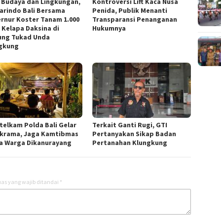
 Budaya dan Lingkungan,
Kontroversi Lift Kaca Nusa
arindo Bali Bersama
Penida, Publik Menanti
rnur Koster Tanam 1.000
Transparansi Penanganan
t Kelapa Daksina di
Hukumnya
ng Tukad Unda
gkung
ntelkam Polda Bali Gelar
Terkait Ganti Rugi, GTI
krama, Jaga Kamtibmas
Pertanyakan Sikap Badan
a Warga Dikanurayang
Pertanahan Klungkung
as yang wajib ditandai
*