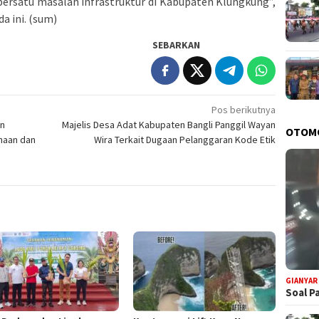
ersatu masalah infrastruktur di Kabupaten Klungkung”,
a ini. (sum)
SEBARKAN
Pos berikutnya
an
Majelis Desa Adat Kabupaten Bangli Panggil Wayan
OTOM
naan dan
Wira Terkait Dugaan Pelanggaran Kode Etik
GIANYAR
Soal P