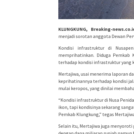
KLUNGKUNG, Breaking-news.co.i
menjadi sorotan anggota Dewan Perwa
Kondisi infrastruktur di Nusap
memprihatinkan. Diduga Pemkab 
terhadap kondisi infrastruktur yang
Mertajiwa, usai menerima laporan d
keprihatinannya terhadap kondisi ja
mulai keropos, yang dinilai membah
“Kondisi infrastruktur di Nusa Peni
ikon, tapi kondisinya sekarang sanga
Pemkab Klungkung,” tegas Mertajiwa,
Selain itu, Mertajiwa juga menyorot
dengan dana miliaran rupiah namun 