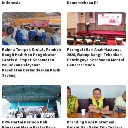
Indonesia
Kemerdekaan RI
Rahina Tumpek Krulut, Pemkab
Peringati Hari Anak Nasional
Bangli Hadirkan Pengobatan
2026, Wabup Bangli Tekankan
Gratis di Empat Kecamatan
Pentingnya Ketahanan Mental
Wujudkan Pelayanan
Generasi Muda
Kesehatan Berlandaskan Kasih
Sayang
DPW Partai Perindo Bali
Branding Kopi Kintamani,
Panaskan Mesin Partai Kerja
Golkar Bali Gelar Cup Testers