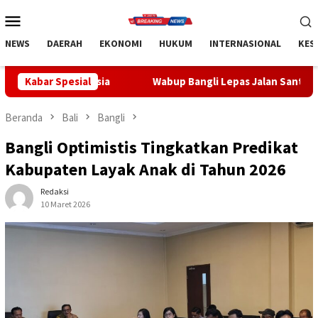
Loncat
Menu
ke
Mobile
konten
NEWS
DAERAH
EKONOMI
HUKUM
INTERNASIONAL
KES
nesia
Kabar Spesial
Wabup Bangli Lepas Jalan Santai, Awali Rangkaian
Beranda
Bali
Bangli
Bangli Optimistis Tingkatkan Predikat
Kabupaten Layak Anak di Tahun 2026
Redaksi
10 Maret 2026