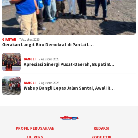
GIANYAR
7 Agustus 2026
Gerakan Langit Biru Demokrat di Pantai L…
BANGLI
7 Agustus 2026
Apresiasi Sinergi Pusat-Daerah, Bupati B…
BANGLI
7 Agustus 2026
Wabup Bangli Lepas Jalan Santai, Awali R…
PROFIL PERUSAHAAN
REDAKSI
UU PERS
KODE ETIK