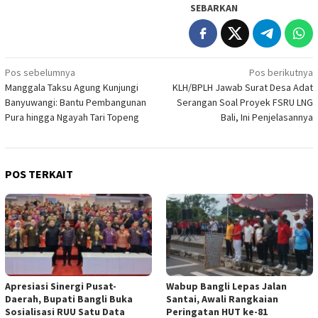
SEBARKAN
Navigasi
Pos sebelumnya
Pos berikutnya
Manggala Taksu Agung Kunjungi
KLH/BPLH Jawab Surat Desa Adat
pos
Banyuwangi: Bantu Pembangunan
Serangan Soal Proyek FSRU LNG
Pura hingga Ngayah Tari Topeng
Bali, Ini Penjelasannya
POS TERKAIT
Apresiasi Sinergi Pusat-
Wabup Bangli Lepas Jalan
Daerah, Bupati Bangli Buka
Santai, Awali Rangkaian
Sosialisasi RUU Satu Data
Peringatan HUT ke-81