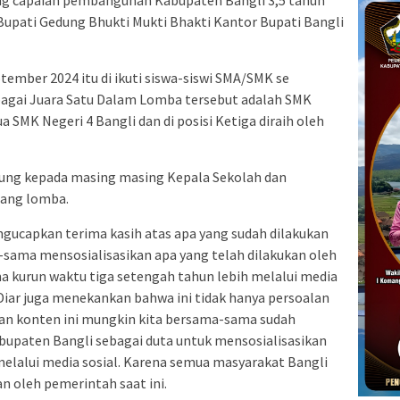
ng capaian pembangunan Kabupaten Bangli 3,5 tahun
Bupati Gedung Bhukti Mukti Bhakti Kantor Bupati Bangli
ember 2024 itu di ikuti siswa-siswi SMA/SMK se
bagai Juara Satu Dalam Lomba tersebut adalah SMK
a SMK Negeri 4 Bangli dan di posisi Ketiga diraih oleh
sung kepada masing masing Kepala Sekolah dan
nang lomba.
ucapkan terima kasih atas apa yang sudah dilakukan
-sama mensosialisasikan apa yang telah dilakukan oleh
 kurun waktu tiga setengah tahun lebih melalui media
 Diar juga menekankan bahwa ini tidak hanya persoalan
gan konten ini mungkin kita bersama-sama sudah
bupaten Bangli sebagai duta untuk mensosialisasikan
lalui media sosial. Karena semua masyarakat Bangli
an oleh pemerintah saat ini.