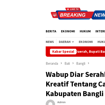
Loncat
ke
konten
BERITA
EKONOMI
HUKUM
INTER
NEWS
DAERAH
EKONOMI
HUK
Apresiasi Sinergi Pusat-Daerah, Bupati Bangli Buka Sosialisasi
Kabar Spesial
Beranda
Bali
Bangli
Wabup Diar Serah
Kreatif Tentang 
Kabupaten Bangli
Admin