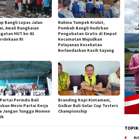
p Bangli Lepas Jalan
Rahina Tumpek Krulut,
ai, Awali Rangkaian
Pemkab Bangli Hadirkan
ngatan HUT ke-81
Pengobatan Gratis di Empat
rdekaan RI
Kecamatan Wujudkan
Pelayanan Kesehatan
Berlandaskan Kasih Sayang
Partai Perindo Bali
Branding Kopi Kintamani,
skan Mesin Partai Kerja
Golkar Bali Gelar Cup Testers
a Jangan Tunggu Momen
Championship
ik
TOPIK
BO