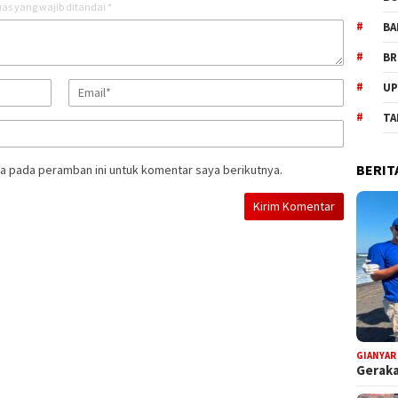
as yang wajib ditandai
*
BA
BR
UP
TA
BERIT
a pada peramban ini untuk komentar saya berikutnya.
GIANYAR
Geraka