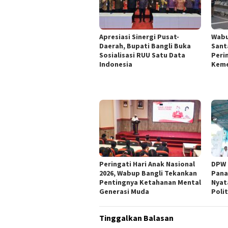
Apresiasi Sinergi Pusat-
Wabu
Daerah, Bupati Bangli Buka
Sant
Sosialisasi RUU Satu Data
Peri
Indonesia
Keme
Peringati Hari Anak Nasional
DPW 
2026, Wabup Bangli Tekankan
Pana
Pentingnya Ketahanan Mental
Nyat
Generasi Muda
Polit
Tinggalkan Balasan