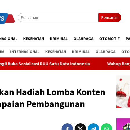
Pencarian
NASIONAL
KESEHATAN
KRIMINAL
OLAHRAGA
OTOMOTIF
PA
UM
INTERNASIONAL
KESEHATAN
KRIMINAL
OLAHRAGA
OTO
 RUU Satu Data Indonesia
Wabup Bangli Lepas Jalan Santa
kan Hadiah Lomba Konten
Capaian Pembangunan