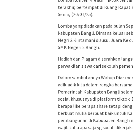
Lomba Konten Kreatif Tiktok tenta
terakhir, bertempat di Ruang Rapat 
Senin, (20/01/25).
Lomba yang diadakan pada bulan Sept
kabupaten Bangli. Dimana keluar se
Negri 2 Kintamani disusul Juara Ke du
SMK Negeri 2 Bangli.
Hadiah dan Piagam diserahkan lang
perwakilan siswa dari sekolah peme
Dalam sambutannya Wabup Diar meng
adik-adik kita dalam rangka bersama
Pemerintah Kabupaten Bangli selama
sosial khususnya di platform tiktok.
berapa like berapa share tetapi den
berbuat mulia berbuat baik untuk Ka
pembangunan di Kabupaten Bangli me
wajib tahu apa saja yg sudah dikerjak