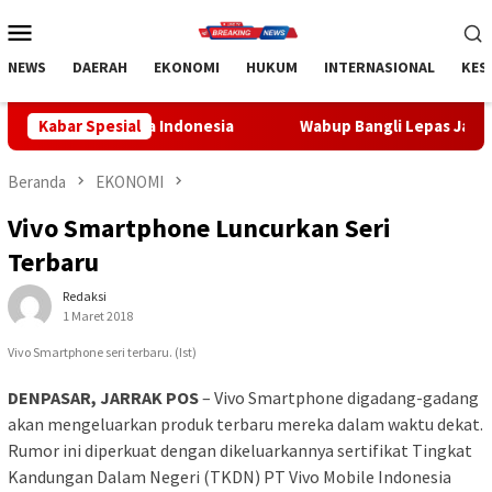
Loncat
Menu
ke
Mobile
konten
NEWS
DAERAH
EKONOMI
HUKUM
INTERNASIONAL
KES
 Indonesia
Kabar Spesial
Wabup Bangli Lepas Jalan Santai, Awali Rang
Beranda
EKONOMI
Vivo Smartphone Luncurkan Seri
Terbaru
Redaksi
1 Maret 2018
Vivo Smartphone seri terbaru. (Ist)
DENPASAR, JARRAK POS
– Vivo Smartphone digadang-gadang
akan mengeluarkan produk terbaru mereka dalam waktu dekat.
Rumor ini diperkuat dengan dikeluarkannya sertifikat Tingkat
Kandungan Dalam Negeri (TKDN) PT Vivo Mobile Indonesia