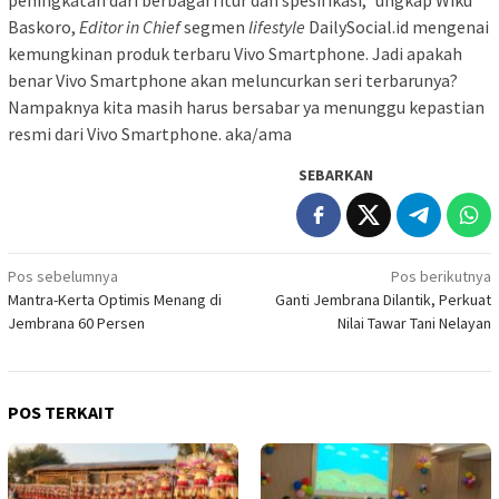
peningkatan dari berbagai fitur dan spesifikasi,” ungkap Wiku
Baskoro,
Editor in Chief
segmen
lifestyle
DailySocial.id mengenai
kemungkinan produk terbaru Vivo Smartphone. Jadi apakah
benar Vivo Smartphone akan meluncurkan seri terbarunya?
Nampaknya kita masih harus bersabar ya menunggu kepastian
resmi dari Vivo Smartphone. aka/ama
SEBARKAN
Navigasi
Pos sebelumnya
Pos berikutnya
Mantra-Kerta Optimis Menang di
Ganti Jembrana Dilantik, Perkuat
pos
Jembrana 60 Persen
Nilai Tawar Tani Nelayan
POS TERKAIT