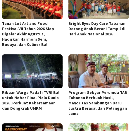
Tanah Lot Art and Food
Bright Eyes Day Care Tabanan
Festival VII Tahun 2026 Siap
Dorong Anak Berani Tampil di
Digelar Akhir Agustus,
Hari Anak Nasional 2026
Hadirkan Harmoni Seni,
Budaya, dan Kuliner Bali
Ribuan Warga Padati TVRI Bali
Program Gebyar Perumda TAB
untuk Nobar Final Piala Dunia
Tabanan Berbuah Hasil,
2026, Perkuat Kebersamaan
Mayoritas Sambungan Baru
dan Dongkrak UMKM
Justru Berasal dari Pelanggan
Lama