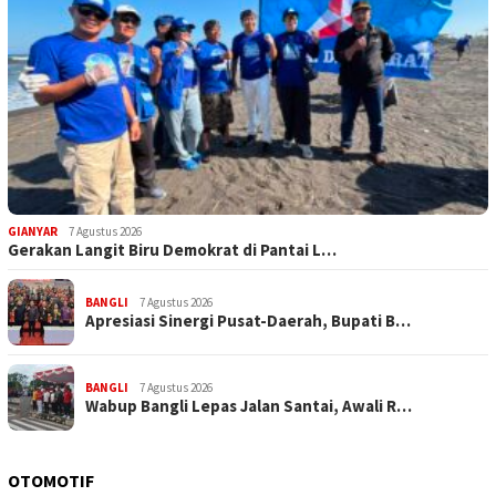
GIANYAR
7 Agustus 2026
Gerakan Langit Biru Demokrat di Pantai L…
BANGLI
7 Agustus 2026
Apresiasi Sinergi Pusat-Daerah, Bupati B…
BANGLI
7 Agustus 2026
Wabup Bangli Lepas Jalan Santai, Awali R…
OTOMOTIF