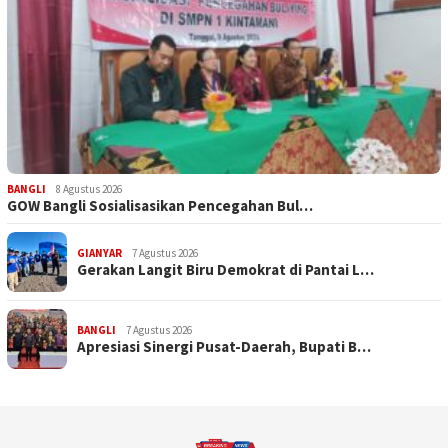
BANGLI
8 Agustus 2026
GOW Bangli Sosialisasikan Pencegahan Bul…
GIANYAR
7 Agustus 2026
Gerakan Langit Biru Demokrat di Pantai L…
BANGLI
7 Agustus 2026
Apresiasi Sinergi Pusat-Daerah, Bupati B…