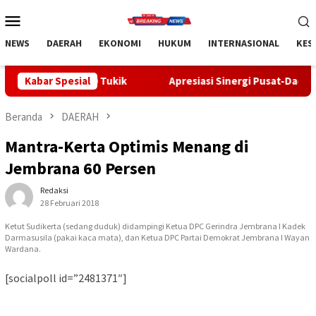
Loncat
Menu
ke
Mobile
konten
NEWS
DAERAH
EKONOMI
HUKUM
INTERNASIONAL
KES
00 Tukik
Kabar Spesial
Apresiasi Sinergi Pusat-Daerah, Bupati Bangli Bu
Beranda
DAERAH
Mantra-Kerta Optimis Menang di
Jembrana 60 Persen
Redaksi
28 Februari 2018
Ketut Sudikerta (sedang duduk) didampingi Ketua DPC Gerindra Jembrana I Kadek
Darmasusila (pakai kaca mata), dan Ketua DPC Partai Demokrat Jembrana I Wayan
Wardana.
[socialpoll id=”2481371″]