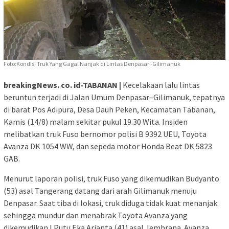
Foto:Kondisi Truk Yang Gagal Nanjak di Lintas Denpasar -Gilimanuk
breakingNews. co. id-TABANAN |
Kecelakaan lalu lintas
beruntun terjadi di Jalan Umum Denpasar–Gilimanuk, tepatnya
di barat Pos Adipura, Desa Dauh Peken, Kecamatan Tabanan,
Kamis (14/8) malam sekitar pukul 19.30 Wita. Insiden
melibatkan truk Fuso bernomor polisi B 9392 UEU, Toyota
Avanza DK 1054 WW, dan sepeda motor Honda Beat DK 5823
GAB.
Menurut laporan polisi, truk Fuso yang dikemudikan Budyanto
(53) asal Tangerang datang dari arah Gilimanuk menuju
Denpasar. Saat tiba di lokasi, truk diduga tidak kuat menanjak
sehingga mundur dan menabrak Toyota Avanza yang
dikemudikan I Putu Eka Arianta (41) asal Jembrana. Avanza