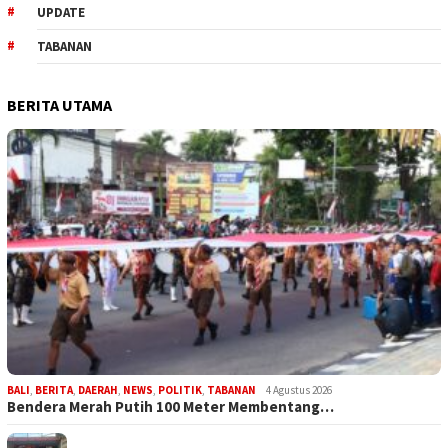
UPDATE
TABANAN
BERITA UTAMA
BALI
,
BERITA
,
DAERAH
,
NEWS
,
POLITIK
,
TABANAN
4 Agustus 2026
Bendera Merah Putih 100 Meter Membentang…