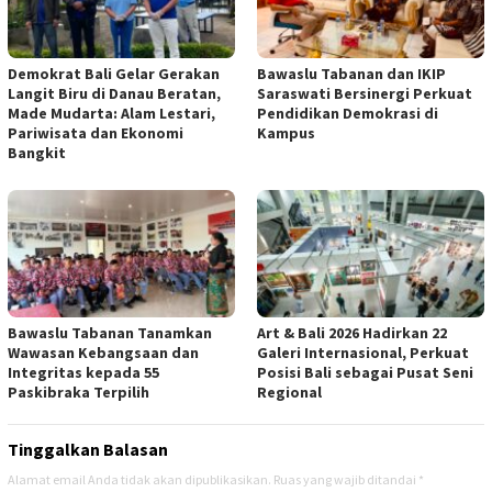
Demokrat Bali Gelar Gerakan
Bawaslu Tabanan dan IKIP
Langit Biru di Danau Beratan,
Saraswati Bersinergi Perkuat
Made Mudarta: Alam Lestari,
Pendidikan Demokrasi di
Pariwisata dan Ekonomi
Kampus
Bangkit
Bawaslu Tabanan Tanamkan
Art & Bali 2026 Hadirkan 22
Wawasan Kebangsaan dan
Galeri Internasional, Perkuat
Integritas kepada 55
Posisi Bali sebagai Pusat Seni
Paskibraka Terpilih
Regional
Tinggalkan Balasan
Alamat email Anda tidak akan dipublikasikan.
Ruas yang wajib ditandai
*