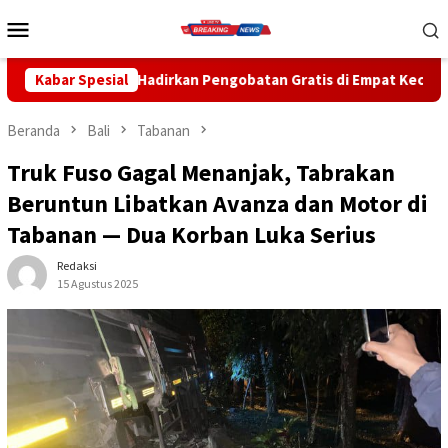
Loncat
Menu
ke
Mobile
konten
Pengobatan Gratis di Empat Kecamatan Wujudkan Pelayanan Kese
Kabar Spesial
Beranda
Bali
Tabanan
Truk Fuso Gagal Menanjak, Tabrakan
Beruntun Libatkan Avanza dan Motor di
Tabanan — Dua Korban Luka Serius
Redaksi
15 Agustus 2025