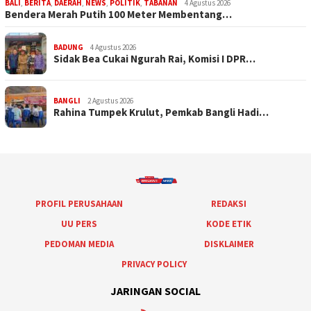
BALI
,
BERITA
,
DAERAH
,
NEWS
,
POLITIK
,
TABANAN
4 Agustus 2026
Bendera Merah Putih 100 Meter Membentang…
BADUNG
4 Agustus 2026
Sidak Bea Cukai Ngurah Rai, Komisi I DPR…
BANGLI
2 Agustus 2026
Rahina Tumpek Krulut, Pemkab Bangli Hadi…
PROFIL PERUSAHAAN
REDAKSI
UU PERS
KODE ETIK
PEDOMAN MEDIA
DISKLAIMER
PRIVACY POLICY
JARINGAN SOCIAL