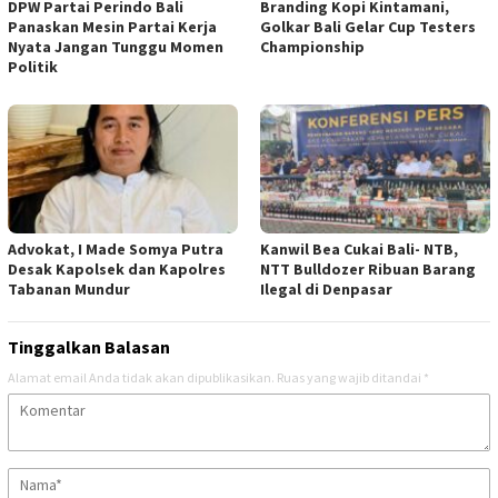
DPW Partai Perindo Bali
Branding Kopi Kintamani,
Panaskan Mesin Partai Kerja
Golkar Bali Gelar Cup Testers
Nyata Jangan Tunggu Momen
Championship
Politik
Advokat, I Made Somya Putra
Kanwil Bea Cukai Bali- NTB,
Desak Kapolsek dan Kapolres
NTT Bulldozer Ribuan Barang
Tabanan Mundur
Ilegal di Denpasar
Tinggalkan Balasan
Alamat email Anda tidak akan dipublikasikan.
Ruas yang wajib ditandai
*