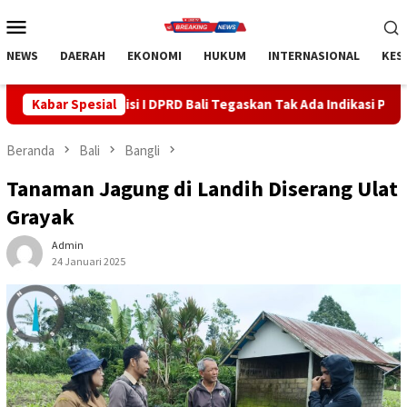
Loncat
Menu
ke
Mobile
konten
NEWS
DAERAH
EKONOMI
HUKUM
INTERNASIONAL
KES
I DPRD Bali Tegaskan Tak Ada Indikasi Penyalahgunaan Barang Sit
Kabar Spesial
Beranda
Bali
Bangli
Tanaman Jagung di Landih Diserang Ulat
Grayak
Admin
24 Januari 2025