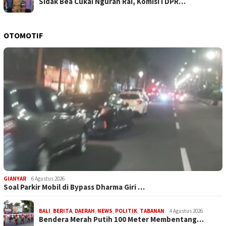
Sidak Bea Cukai Ngurah Rai, Komisi I DPR…
OTOMOTIF
GIANYAR
6 Agustus 2026
Soal Parkir Mobil di Bypass Dharma Giri …
BALI
,
BERITA
,
DAERAH
,
NEWS
,
POLITIK
,
TABANAN
4 Agustus 2026
Bendera Merah Putih 100 Meter Membentang…