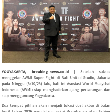
YOGYAKARTA, breaking-news.co.id
| Setelah sukses
menggelar AWMI Super Fight di Bali United Studio, Jakarta
pada Minggu (5/10/25) lalu, kali ini Asosiasi World Muaythai
Indonesia (AWMI) siap menghadirkan ajang pertarungan dan
siap mengguncang Yogyakarta.
Dua tempat pilihan akan menjadi lokasi duel akbar di bulan
April tahun 2026 mendatang yakni Prambanan atau Tebing