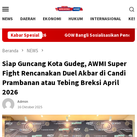
Loncat
Menu
ke
Mobile
konten
NEWS
DAERAH
EKONOMI
HUKUM
INTERNASIONAL
KES
6
Kabar Spesial
GOW Bangli Sosialisasikan Pencegahan Bullying di SMPN
Beranda
NEWS
Siap Guncang Kota Gudeg, AWMI Super
Fight Rencanakan Duel Akbar di Candi
Prambanan atau Tebing Breksi April
2026
Admin
16 Oktober 2025