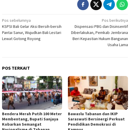
Navigasi
Pos sebelumnya
Pos berikutnya
KSPSI Bali Gelar Aksi Bersih-bersih
Dispensasi PBG dan Disinsentif
pos
Pantai Sanur, Wujudkan Bali Lestari
Diberlakukan, Pemkab Jembrana
Lewat Gotong Royong
Beri Kepastian Hukum Bangunan
Usaha Lama
POS TERKAIT
Bendera Merah Putih 100 Meter
Bawaslu Tabanan dan IKIP
Membentang, Bupati Sanjaya
Saraswati Bersinergi Perkuat
Kobarkan Semangat
Pendidikan Demokrasi di
Nasionalisme di Tabanan
Kampus