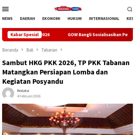
Loncat
Menu
ke
Mobile
konten
NEWS
DAERAH
EKONOMI
HUKUM
INTERNASIONAL
KES
26
Kabar Spesial
GOW Bangli Sosialisasikan Pencegahan Bullying di SM
Beranda
Bali
Tabanan
Sambut HKG PKK 2026, TP PKK Tabanan
Matangkan Persiapan Lomba dan
Kegiatan Posyandu
Redaksi
4 Februari 2026