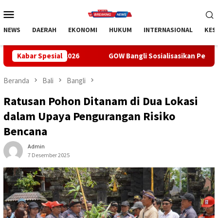
Loncat
Menu
ke
Mobile
konten
NEWS
DAERAH
EKONOMI
HUKUM
INTERNASIONAL
KES
6
Kabar Spesial
GOW Bangli Sosialisasikan Pencegahan Bullying di SMP
Beranda
Bali
Bangli
Ratusan Pohon Ditanam di Dua Lokasi
dalam Upaya Pengurangan Risiko
Bencana
Admin
7 Desember 2025