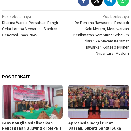
Navigasi
Pos sebelumnya
Pos berikutnya
Dharma Wanita Persatuan Bangli
De Renjana Nawasena: Resto di
pos
Gelar Lomba Mewarnai, Siapkan
Kaki Merapi, Menawarkan
Generasi Emas 2045
Kenikmatan Sempurna Sebelum
Ziarah ke Makam Keramat
Tawarkan Konsep Kuliner
Nusantara- Modern
POS TERKAIT
GOW Bangli Sosialisasikan
Apresiasi Sinergi Pusat-
Pencegahan Bullying di SMPN 1
Daerah, Bupati Bangli Buka