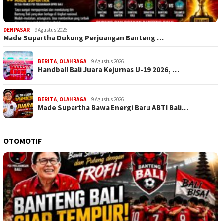
DENPASAR
9 Agustus 2026
Made Supartha Dukung Perjuangan Banteng …
BERITA
,
OLAHRAGA
9 Agustus 2026
Handball Bali Juara Kejurnas U-19 2026, …
BERITA
,
OLAHRAGA
9 Agustus 2026
Made Supartha Bawa Energi Baru ABTI Bali…
OTOMOTIF