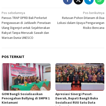
Navigasi
Pos sebelumnya
Pos berikutnya
Pansus TRAP DPRD Bali Perketat
Ratusan Pohon Ditanam di Dua
pos
Pengawasan di Jatiluwih: Penataan
Lokasi dalam Upaya Pengurangan
Ulang Digenjot untuk Sejahterakan
Risiko Bencana
Rakyat Tanpa Merusak Sawah dan
Warisan Dunia UNESCO
POS TERKAIT
GOW Bangli Sosialisasikan
Apresiasi Sinergi Pusat-
Pencegahan Bullying di SMPN 1
Daerah, Bupati Bangli Buka
Kintamani
Sosialisasi RUU Satu Data