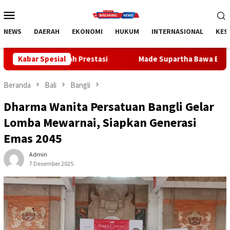
Loncat
Menu
ke
Mobile
konten
NEWS
DAERAH
EKONOMI
HUKUM
INTERNASIONAL
KES
restasi
Kabar Spesial
Made Supartha Bawa Energi Baru ABTI Bali, Tim U
Beranda
Bali
Bangli
Dharma Wanita Persatuan Bangli Gelar
Lomba Mewarnai, Siapkan Generasi
Emas 2045
Admin
7 Desember 2025