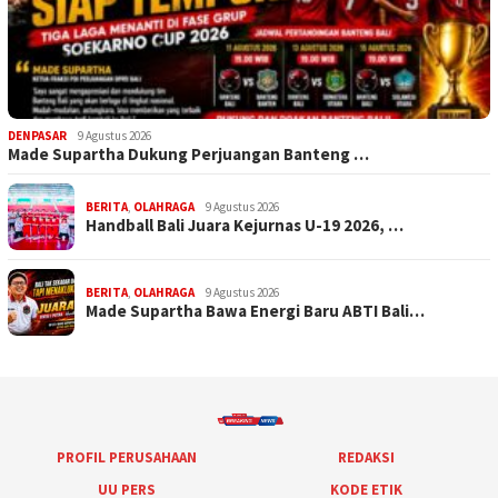
DENPASAR
9 Agustus 2026
Made Supartha Dukung Perjuangan Banteng …
BERITA
,
OLAHRAGA
9 Agustus 2026
Handball Bali Juara Kejurnas U-19 2026, …
BERITA
,
OLAHRAGA
9 Agustus 2026
Made Supartha Bawa Energi Baru ABTI Bali…
PROFIL PERUSAHAAN
REDAKSI
UU PERS
KODE ETIK