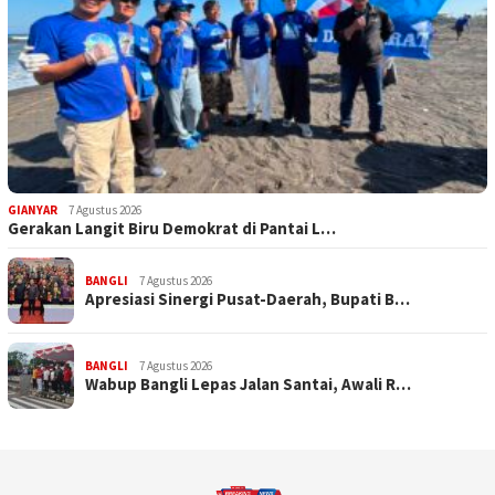
GIANYAR
7 Agustus 2026
Gerakan Langit Biru Demokrat di Pantai L…
BANGLI
7 Agustus 2026
Apresiasi Sinergi Pusat-Daerah, Bupati B…
BANGLI
7 Agustus 2026
Wabup Bangli Lepas Jalan Santai, Awali R…