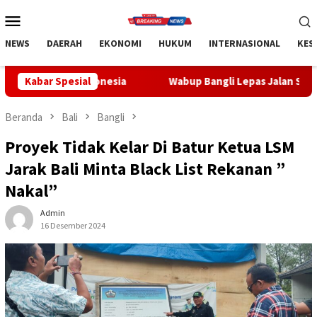
Loncat
Menu
ke
Mobile
konten
NEWS
DAERAH
EKONOMI
HUKUM
INTERNASIONAL
KES
nesia
Kabar Spesial
Wabup Bangli Lepas Jalan Santai, Awali Rangkaian
Beranda
Bali
Bangli
Proyek Tidak Kelar Di Batur Ketua LSM
Jarak Bali Minta Black List Rekanan ”
Nakal”
Admin
16 Desember 2024