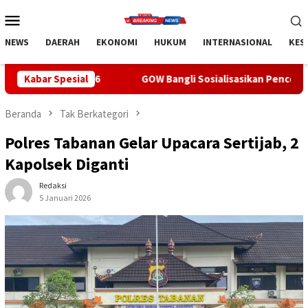
Loncat
Menu
ke
Mobile
konten
NEWS
DAERAH
EKONOMI
HUKUM
INTERNASIONAL
KES
Kabar Spesial
GOW Bangli Sosialisasikan Pencegahan Bullying di SMPN 1 
Beranda
Tak Berkategori
Polres Tabanan Gelar Upacara Sertijab, 2
Kapolsek Diganti
Redaksi
5 Januari 2026