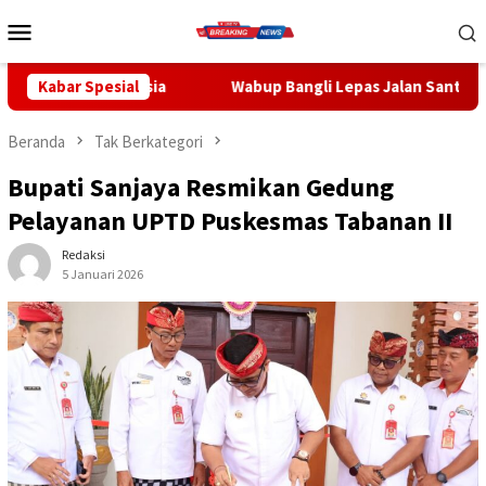
Loncat
Menu
ke
Mobile
konten
Kabar Spesial
Wabup Bangli Lepas Jalan Santai, Awali Rangkaian Peringa
Beranda
Tak Berkategori
Bupati Sanjaya Resmikan Gedung
Pelayanan UPTD Puskesmas Tabanan II
Redaksi
5 Januari 2026