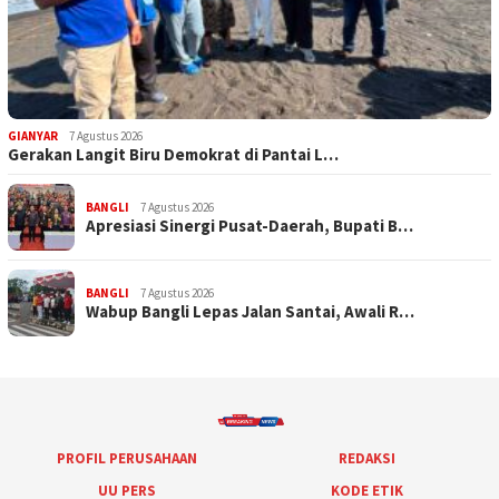
GIANYAR
7 Agustus 2026
Gerakan Langit Biru Demokrat di Pantai L…
BANGLI
7 Agustus 2026
Apresiasi Sinergi Pusat-Daerah, Bupati B…
BANGLI
7 Agustus 2026
Wabup Bangli Lepas Jalan Santai, Awali R…
PROFIL PERUSAHAAN
REDAKSI
UU PERS
KODE ETIK