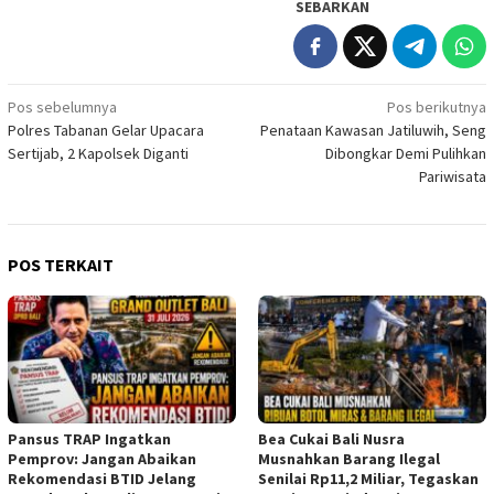
SEBARKAN
Navigasi
Pos sebelumnya
Pos berikutnya
Polres Tabanan Gelar Upacara
Penataan Kawasan Jatiluwih, Seng
pos
Sertijab, 2 Kapolsek Diganti
Dibongkar Demi Pulihkan
Pariwisata
POS TERKAIT
Pansus TRAP Ingatkan
Bea Cukai Bali Nusra
Pemprov: Jangan Abaikan
Musnahkan Barang Ilegal
Rekomendasi BTID Jelang
Senilai Rp11,2 Miliar, Tegaskan