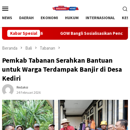
Loncat
Menu
ke
Mobile
konten
NEWS
DAERAH
EKONOMI
HUKUM
INTERNASIONAL
KES
Kabar Spesial
GOW Bangli Sosialisasikan Pencegahan Bullying di SMPN 1
Beranda
Bali
Tabanan
Pemkab Tabanan Serahkan Bantuan
untuk Warga Terdampak Banjir di Desa
Kediri
Redaksi
24 Februari 2026