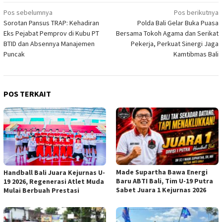
Navigasi
Pos sebelumnya
Pos berikutnya
Sorotan Pansus TRAP: Kehadiran
Polda Bali Gelar Buka Puasa
pos
Eks Pejabat Pemprov di Kubu PT
Bersama Tokoh Agama dan Serikat
BTID dan Absennya Manajemen
Pekerja, Perkuat Sinergi Jaga
Puncak
Kamtibmas Bali
POS TERKAIT
Made Supartha Bawa Energi
Handball Bali Juara Kejurnas U-
Baru ABTI Bali, Tim U-19 Putra
19 2026, Regenerasi Atlet Muda
Sabet Juara 1 Kejurnas 2026
Mulai Berbuah Prestasi