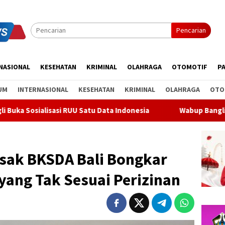
Pencarian
NASIONAL
KESEHATAN
KRIMINAL
OLAHRAGA
OTOMOTIF
PA
UM
INTERNASIONAL
KESEHATAN
KRIMINAL
OLAHRAGA
OTO
UU Satu Data Indonesia
Wabup Bangli Lepas Jalan Santai,
sak BKSDA Bali Bongkar
yang Tak Sesuai Perizinan