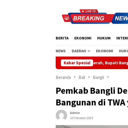
Loncat
ke
konten
BERITA
EKONOMI
HUKUM
INTER
NEWS
DAERAH
EKONOMI
HUK
Apresiasi Sinergi Pusat-Daerah, Bupati Bangli Buka Sosialisasi R
Kabar Spesial
Beranda
Bali
Bangli
Pemkab Bangli De
Bangunan di TWA 
Admin
10 Oktober 2025