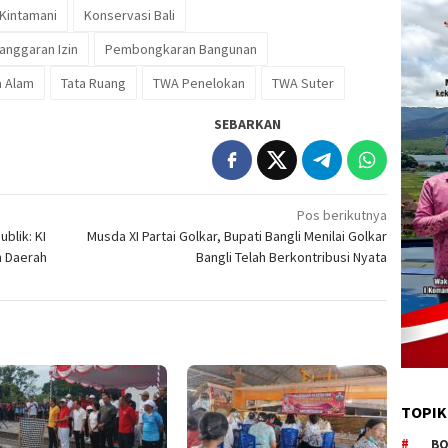
Kintamani
Konservasi Bali
anggaran Izin
Pembongkaran Bangunan
a Alam
Tata Ruang
TWA Penelokan
TWA Suter
SEBARKAN
Pos berikutnya
blik: KI
Musda XI Partai Golkar, Bupati Bangli Menilai Golkar
h Daerah
Bangli Telah Berkontribusi Nyata
TOPIK
BO