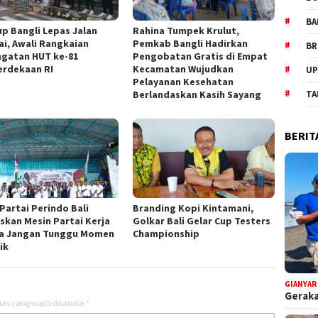
BA
p Bangli Lepas Jalan
Rahina Tumpek Krulut,
ai, Awali Rangkaian
Pemkab Bangli Hadirkan
BR
ngatan HUT ke-81
Pengobatan Gratis di Empat
rdekaan RI
Kecamatan Wujudkan
UP
Pelayanan Kesehatan
Berlandaskan Kasih Sayang
TA
BERIT
Partai Perindo Bali
Branding Kopi Kintamani,
skan Mesin Partai Kerja
Golkar Bali Gelar Cup Testers
a Jangan Tunggu Momen
Championship
ik
GIANYAR
Geraka
as yang wajib ditandai
*