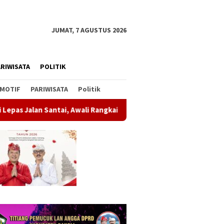
JUMAT, 7 AGUSTUS 2026
RIWISATA
POLITIK
MOTIF
PARIWISATA
Politik
 Awali Rangkaian Peringatan HUT ke-81 Kemerdekaan RI
S