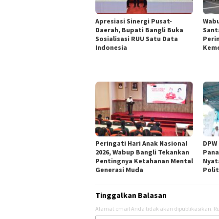
Apresiasi Sinergi Pusat-
Wabu
Daerah, Bupati Bangli Buka
Sant
Sosialisasi RUU Satu Data
Peri
Indonesia
Keme
Peringati Hari Anak Nasional
DPW 
2026, Wabup Bangli Tekankan
Pana
Pentingnya Ketahanan Mental
Nyat
Generasi Muda
Polit
Tinggalkan Balasan
Alamat email Anda tidak akan dipublikasikan.
Ru