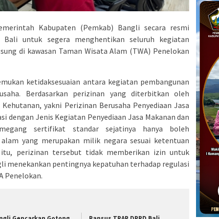
merintah Kabupaten (Pemkab) Bangli secara resmi
 Bali untuk segera menghentikan seluruh kegiatan
gsung di kawasan Taman Wisata Alam (TWA) Penelokan
itemukan ketidaksesuaian antara kegiatan pembangunan
usaha. Berdasarkan perizinan yang diterbitkan oleh
Kehutanan, yakni Perizinan Berusaha Penyediaan Jasa
si dengan Jenis Kegiatan Penyediaan Jasa Makanan dan
gang sertifikat standar sejatinya hanya boleh
a alam yang merupakan milik negara sesuai ketentuan
itu, perizinan tersebut tidak memberikan izin untuk
i menekankan pentingnya kepatuhan terhadap regulasi
A Penelokan.
ngli Gencarkan Gotong
Pansus TRAP DPRD Bali