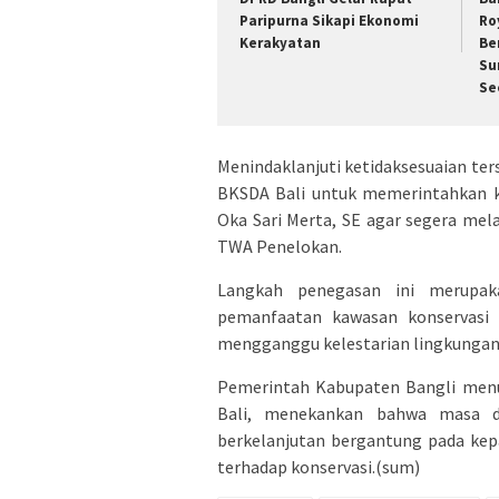
Paripurna Sikapi Ekonomi
Ro
Kerakyatan
Be
Su
Se
Menindaklanjuti ketidaksesuaian te
BKSDA Bali untuk memerintahkan k
Oka Sari Merta, SE agar segera me
TWA Penelokan.
Langkah penegasan ini merupa
pemanfaatan kawasan konservasi 
mengganggu kelestarian lingkungan 
Pemerintah Kabupaten Bangli menu
Bali, menekankan bahwa masa d
berkelanjutan bergantung pada ke
terhadap konservasi.(sum)