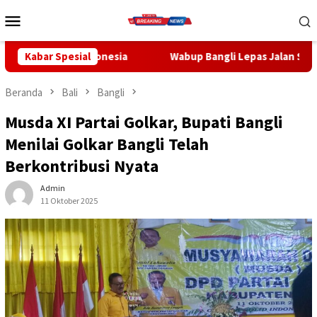
Loncat
Menu
ke
Mobile
konten
nesia
Kabar Spesial
Wabup Bangli Lepas Jalan Santai, Awali Rangkaian
Beranda
Bali
Bangli
Musda XI Partai Golkar, Bupati Bangli
Menilai Golkar Bangli Telah
Berkontribusi Nyata
Admin
11 Oktober 2025