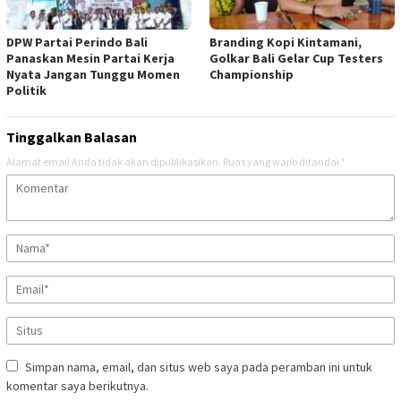
DPW Partai Perindo Bali
Branding Kopi Kintamani,
Panaskan Mesin Partai Kerja
Golkar Bali Gelar Cup Testers
Nyata Jangan Tunggu Momen
Championship
Politik
Tinggalkan Balasan
Alamat email Anda tidak akan dipublikasikan.
Ruas yang wajib ditandai
*
Simpan nama, email, dan situs web saya pada peramban ini untuk
komentar saya berikutnya.