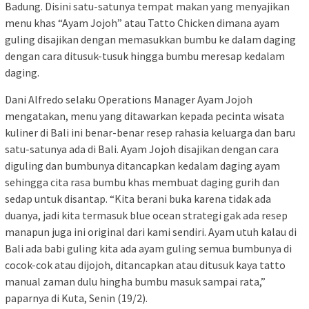
Badung. Disini satu-satunya tempat makan yang menyajikan
menu khas “Ayam Jojoh” atau Tatto Chicken dimana ayam
guling disajikan dengan memasukkan bumbu ke dalam daging
dengan cara ditusuk-tusuk hingga bumbu meresap kedalam
daging.
Dani Alfredo selaku Operations Manager Ayam Jojoh
mengatakan, menu yang ditawarkan kepada pecinta wisata
kuliner di Bali ini benar-benar resep rahasia keluarga dan baru
satu-satunya ada di Bali. Ayam Jojoh disajikan dengan cara
diguling dan bumbunya ditancapkan kedalam daging ayam
sehingga cita rasa bumbu khas membuat daging gurih dan
sedap untuk disantap. “Kita berani buka karena tidak ada
duanya, jadi kita termasuk blue ocean strategi gak ada resep
manapun juga ini original dari kami sendiri. Ayam utuh kalau di
Bali ada babi guling kita ada ayam guling semua bumbunya di
cocok-cok atau dijojoh, ditancapkan atau ditusuk kaya tatto
manual zaman dulu hingha bumbu masuk sampai rata,”
paparnya di Kuta, Senin (19/2).