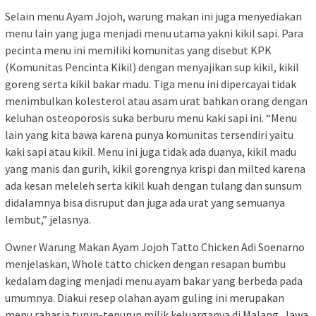
Selain menu Ayam Jojoh, warung makan ini juga menyediakan
menu lain yang juga menjadi menu utama yakni kikil sapi. Para
pecinta menu ini memiliki komunitas yang disebut KPK
(Komunitas Pencinta Kikil) dengan menyajikan sup kikil, kikil
goreng serta kikil bakar madu. Tiga menu ini dipercayai tidak
menimbulkan kolesterol atau asam urat bahkan orang dengan
keluhan osteoporosis suka berburu menu kaki sapi ini. “Menu
lain yang kita bawa karena punya komunitas tersendiri yaitu
kaki sapi atau kikil. Menu ini juga tidak ada duanya, kikil madu
yang manis dan gurih, kikil gorengnya krispi dan milted karena
ada kesan meleleh serta kikil kuah dengan tulang dan sunsum
didalamnya bisa disruput dan juga ada urat yang semuanya
lembut,” jelasnya.
Owner Warung Makan Ayam Jojoh Tatto Chicken Adi Soenarno
menjelaskan, Whole tatto chicken dengan resapan bumbu
kedalam daging menjadi menu ayam bakar yang berbeda pada
umumnya. Diakui resep olahan ayam guling ini merupakan
menu rahasia turun-tenurun milik keluarganya di Malang, Jawa