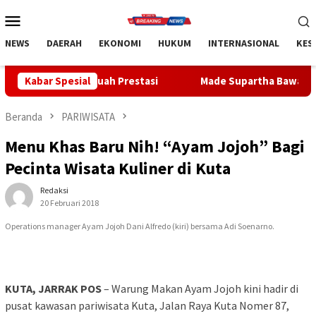
Loncat
Menu
ke
Mobile
konten
NEWS
DAERAH
EKONOMI
HUKUM
INTERNASIONAL
KES
buah Prestasi
Kabar Spesial
Made Supartha Bawa Energi Baru ABTI Bali, 
Beranda
PARIWISATA
Menu Khas Baru Nih! “Ayam Jojoh” Bagi
Pecinta Wisata Kuliner di Kuta
Redaksi
20 Februari 2018
Operations manager Ayam Jojoh Dani Alfredo (kiri) bersama Adi Soenarno.
KUTA, JARRAK POS
– Warung Makan Ayam Jojoh kini hadir di
pusat kawasan pariwisata Kuta, Jalan Raya Kuta Nomer 87,