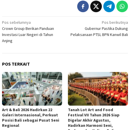
Navigasi
Pos sebelumnya
Pos berikutnya
Crown Group Berikan Panduan
Gubernur Pastika Dukung
pos
Investasi Luar Negeri di Tahun
Pelaksanaan PTSL BPN Kanwil Bali
Anjing
POS TERKAIT
Art & Bali 2026 Hadirkan 22
Tanah Lot Art and Food
Galeri Internasional, Perkuat
Festival VII Tahun 2026 Siap
Posisi Bali sebagai Pusat Seni
Digelar Akhir Agustus,
Regional
Hadirkan Harmoni Seni,