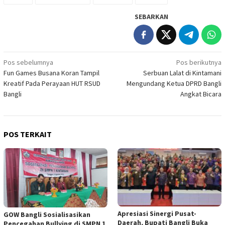
SEBARKAN
Navigasi
Pos sebelumnya
Pos berikutnya
Fun Games Busana Koran Tampil
Serbuan Lalat di Kintamani
pos
Kreatif Pada Perayaan HUT RSUD
Mengundang Ketua DPRD Bangli
Bangli
Angkat Bicara
POS TERKAIT
Apresiasi Sinergi Pusat-
GOW Bangli Sosialisasikan
Daerah, Bupati Bangli Buka
Pencegahan Bullying di SMPN 1