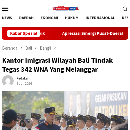
Loncat
Menu
ke
Mobile
konten
NEWS
DAERAH
EKONOMI
HUKUM
INTERNASIONAL
KES
Kabar Spesial
Apresiasi Sinergi Pusat-Daerah, Bupati Bangli Buka Sosia
Beranda
Bali
Bangli
Kantor Imigrasi Wilayah Bali Tindak
Tegas 342 WNA Yang Melanggar
Redaksi
6 Juli 2026