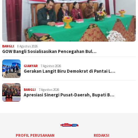
BANGLI
8 Agustus 2026
GOW Bangli Sosialisasikan Pencegahan Bul…
GIANYAR
7 Agustus 2026
Gerakan Langit Biru Demokrat di Pantai L…
BANGLI
7 Agustus 2026
Apresiasi Sinergi Pusat-Daerah, Bupati B…
PROFIL PERUSAHAAN
REDAKSI