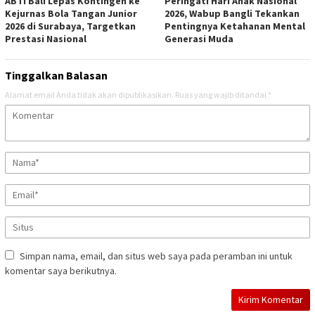
ABTI Bali Lepas Kontingen ke
Peringati Hari Anak Nasional
Kejurnas Bola Tangan Junior
2026, Wabup Bangli Tekankan
2026 di Surabaya, Targetkan
Pentingnya Ketahanan Mental
Prestasi Nasional
Generasi Muda
Tinggalkan Balasan
Alamat email Anda tidak akan dipublikasikan.
Ruas yang wajib ditandai
*
Simpan nama, email, dan situs web saya pada peramban ini untuk
komentar saya berikutnya.