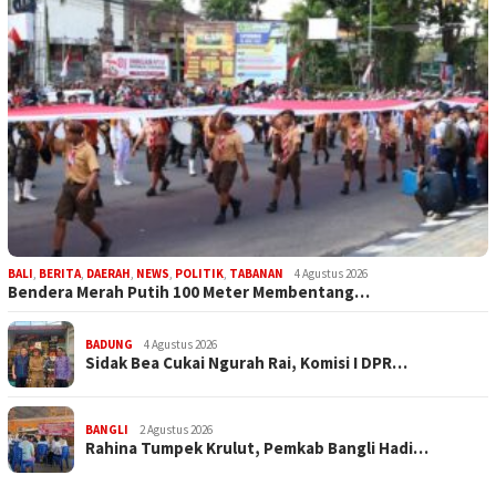
BALI
,
BERITA
,
DAERAH
,
NEWS
,
POLITIK
,
TABANAN
4 Agustus 2026
Bendera Merah Putih 100 Meter Membentang…
BADUNG
4 Agustus 2026
Sidak Bea Cukai Ngurah Rai, Komisi I DPR…
BANGLI
2 Agustus 2026
Rahina Tumpek Krulut, Pemkab Bangli Hadi…