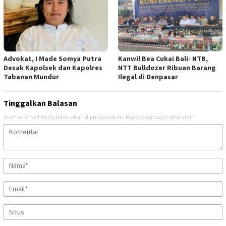
Advokat, I Made Somya Putra
Kanwil Bea Cukai Bali- NTB,
Desak Kapolsek dan Kapolres
NTT Bulldozer Ribuan Barang
Tabanan Mundur
Ilegal di Denpasar
Tinggalkan Balasan
Alamat email Anda tidak akan dipublikasikan.
Ruas yang wajib ditandai
*