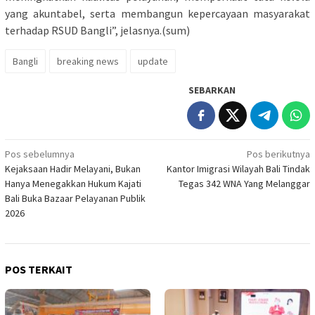
yang akuntabel, serta membangun kepercayaan masyarakat
terhadap RSUD Bangli”, jelasnya.(sum)
Bangli
breaking news
update
SEBARKAN
Navigasi
Pos sebelumnya
Pos berikutnya
Kejaksaan Hadir Melayani, Bukan
Kantor Imigrasi Wilayah Bali Tindak
pos
Hanya Menegakkan Hukum Kajati
Tegas 342 WNA Yang Melanggar
Bali Buka Bazaar Pelayanan Publik
2026
POS TERKAIT