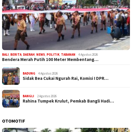
BALI
,
BERITA
,
DAERAH
,
NEWS
,
POLITIK
,
TABANAN
4 Agustus 2026
Bendera Merah Putih 100 Meter Membentang…
BADUNG
4 Agustus 2026
Sidak Bea Cukai Ngurah Rai, Komisi I DPR…
BANGLI
2 Agustus 2026
Rahina Tumpek Krulut, Pemkab Bangli Hadi…
OTOMOTIF