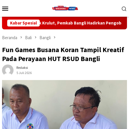
Loncat
Menu
ke
Mobile
konten
Pemkab Bangli Hadirkan Pengobatan Gratis di Empat Kecamatan 
Kabar Spesial
Beranda
Bali
Bangli
Fun Games Busana Koran Tampil Kreatif
Pada Perayaan HUT RSUD Bangli
Redaksi
5 Juli 2026