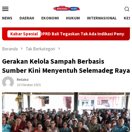
Loncat
Menu
ke
Mobile
konten
NEWS
DAERAH
EKONOMI
HUKUM
INTERNASIONAL
KES
ali Tegaskan Tak Ada Indikasi Penyalahgunaan Barang Sitaan
Kabar Spesial
Beranda
Tak Berkategori
Gerakan Kelola Sampah Berbasis
Sumber Kini Menyentuh Selemadeg Raya
Redaksi
10 Oktober 2025