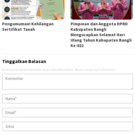
Pengumuman! Kehilangan
Pimpinan dan Anggota DPRD
Sertifikat Tanah
Kabupaten Bangli
Mengucapkan Selamat Hari
Ulang Tahun Kabupaten Bangli
Ke-822
Tinggalkan Balasan
Alamat email Anda tidak akan dipublikasikan.
Ruas yang wajib ditandai
*