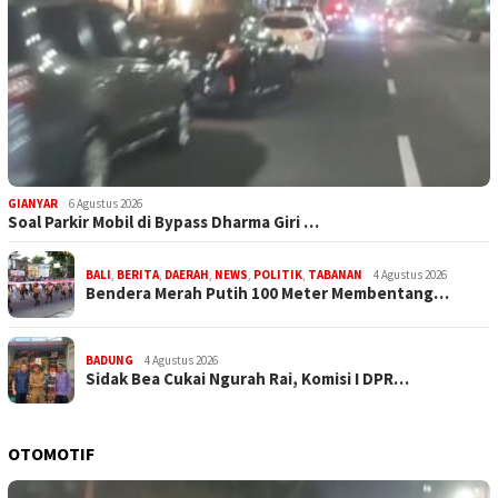
GIANYAR
6 Agustus 2026
Soal Parkir Mobil di Bypass Dharma Giri …
BALI
,
BERITA
,
DAERAH
,
NEWS
,
POLITIK
,
TABANAN
4 Agustus 2026
Bendera Merah Putih 100 Meter Membentang…
BADUNG
4 Agustus 2026
Sidak Bea Cukai Ngurah Rai, Komisi I DPR…
OTOMOTIF