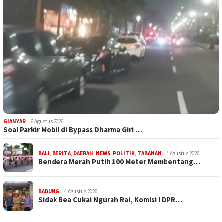
GIANYAR
6 Agustus 2026
Soal Parkir Mobil di Bypass Dharma Giri …
BALI
,
BERITA
,
DAERAH
,
NEWS
,
POLITIK
,
TABANAN
4 Agustus 2026
Bendera Merah Putih 100 Meter Membentang…
BADUNG
4 Agustus 2026
Sidak Bea Cukai Ngurah Rai, Komisi I DPR…