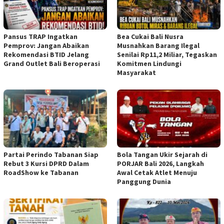
Pansus TRAP Ingatkan
Bea Cukai Bali Nusra
Pemprov: Jangan Abaikan
Musnahkan Barang Ilegal
Rekomendasi BTID Jelang
Senilai Rp11,2 Miliar, Tegaskan
Grand Outlet Bali Beroperasi
Komitmen Lindungi
Masyarakat
Partai Perindo Tabanan Siap
Bola Tangan Ukir Sejarah di
Rebut 3 Kursi DPRD Dalam
PORJAR Bali 2026, Langkah
RoadShow ke Tabanan
Awal Cetak Atlet Menuju
Panggung Dunia