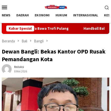
Loncat
Menu
ke
Mobile
konten
NEWS
DAERAH
EKONOMI
HUKUM
INTERNASIONAL
KES
Bawa Trofi Pulang
Kabar Spesial
Handball Bali Juara Kejurnas U-19 202
Beranda
Bali
Bangli
Dewan Bangli: Bekas Kantor OPD Rusak
Pemandangan Kota
Redaksi
8 Mei 2026