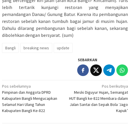
yang bertengger kiri jalan (arah kota Bangli- Kintamani). Turis
lebih tertarik kunjungi restoran yang menyajikan
pemandangan Danau/ Gunung Batur. Karena itu pembangunan
restoran sebelah kanan tumbuh bagai jamur di musim hujan.
Dahulu dilarang pembangunan bagi sebelah kanan, sekarang
dibolehkan dengan bersyarat. (sum)
Bangli
breaking news
update
SEBARKAN
Navigasi
Pos sebelumnya
Pos berikutnya
Pimpinan dan Anggota DPRD
Meski Diguyur Hujan, Semangat
pos
Kabupaten Bangli Mengucapkan
HUT Bangli ke-822 Membara dalam
Selamat Hari Ulang Tahun
Jalan Santai dan Sepak Bola ‘Jago
Kabupaten Bangli Ke-822
Kapuk’