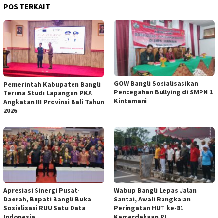
POS TERKAIT
GOW Bangli Sosialisasikan
Pemerintah Kabupaten Bangli
Pencegahan Bullying di SMPN 1
Terima Studi Lapangan PKA
Kintamani
Angkatan III Provinsi Bali Tahun
2026
Apresiasi Sinergi Pusat-
Wabup Bangli Lepas Jalan
Daerah, Bupati Bangli Buka
Santai, Awali Rangkaian
Sosialisasi RUU Satu Data
Peringatan HUT ke-81
Indonesia
Kemerdekaan RI