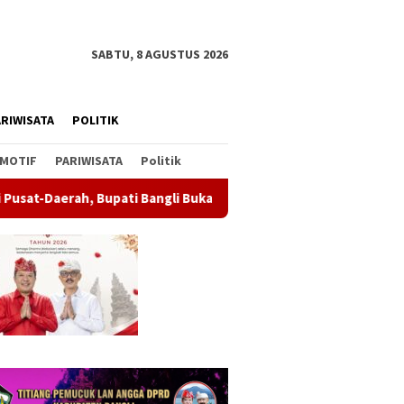
SABTU, 8 AGUSTUS 2026
RIWISATA
POLITIK
MOTIF
PARIWISATA
Politik
 Bangli Buka Sosialisasi RUU Satu Data Indonesia
Wabup B