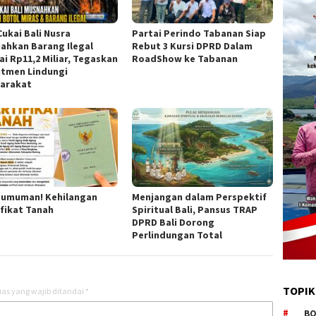
Cukai Bali Nusra
Partai Perindo Tabanan Siap
ahkan Barang Ilegal
Rebut 3 Kursi DPRD Dalam
ai Rp11,2 Miliar, Tegaskan
RoadShow ke Tabanan
tmen Lindungi
arakat
umuman! Kehilangan
Menjangan dalam Perspektif
ifikat Tanah
Spiritual Bali, Pansus TRAP
DPRD Bali Dorong
Perlindungan Total
TOPIK
as yang wajib ditandai
*
BO