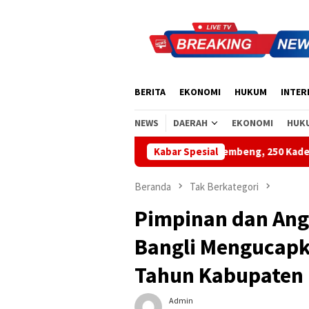
Loncat
ke
konten
BERITA
EKONOMI
HUKUM
INTER
NEWS
DAERAH
EKONOMI
HUK
Biru Demokrat di Pantai Lembeng, 250 Kader Aksi Bersih Pantai d
Kabar Spesial
Beranda
Tak Berkategori
Pimpinan dan An
Bangli Mengucapk
Tahun Kabupaten 
Admin