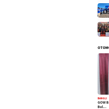
OTOM
BANGLI
GOW Ba
Bul…