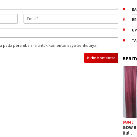
BA
BR
UP
TA
a pada peramban ini untuk komentar saya berikutnya.
BERIT
BANGLI
GOW Ba
Bul…