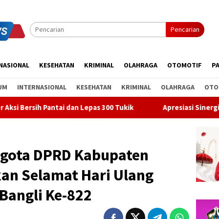
Pencarian
NASIONAL
KESEHATAN
KRIMINAL
OLAHRAGA
OTOMOTIF
PA
UM
INTERNASIONAL
KESEHATAN
KRIMINAL
OLAHRAGA
OTO
an Lepas 300 Tukik
Apresiasi Sinergi Pusat-Daerah, Bupati
ggota DPRD Kabupaten
an Selamat Hari Ulang
Bangli Ke-822