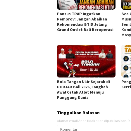
Pansus TRAP Ingatkan
Bea 
Pemprov: Jangan Abaikan
Musn
Rekomendasi BTID Jelang
Senil
Grand Outlet Bali Beroperasi
Komi
Masy
Bola Tangan Ukir Sejarah di
Peng
PORJAR Bali 2026, Langkah
Sert
Awal Cetak Atlet Menuju
Panggung Dunia
Tinggalkan Balasan
Alamat email Anda tidak akan dipublikasikan.
Ru