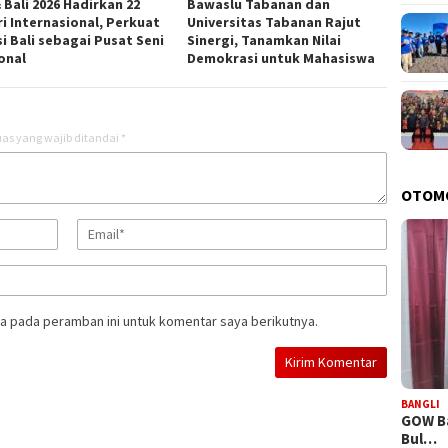
 Bali 2026 Hadirkan 22
Bawaslu Tabanan dan
ri Internasional, Perkuat
Universitas Tabanan Rajut
i Bali sebagai Pusat Seni
Sinergi, Tanamkan Nilai
onal
Demokrasi untuk Mahasiswa
as yang wajib ditandai
*
OTOM
a pada peramban ini untuk komentar saya berikutnya.
BANGLI
GOW Ba
Bul…