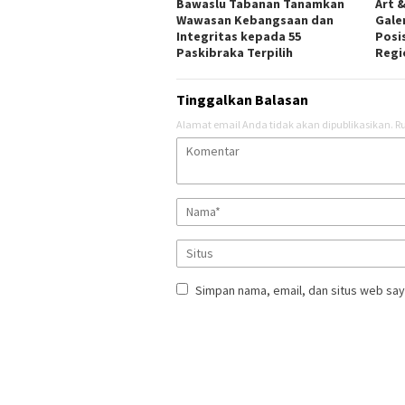
Bawaslu Tabanan Tanamkan
Art &
Wawasan Kebangsaan dan
Gale
Integritas kepada 55
Posis
Paskibraka Terpilih
Regi
Tinggalkan Balasan
Alamat email Anda tidak akan dipublikasikan.
Ru
Simpan nama, email, dan situs web say