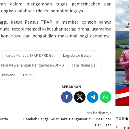
naran dalam mengemban tugas pemerintahan dan
” ungkap salah satu dosen pembimbingnya.
inggi, Ketua Pansus TRAP ini memberi contoh bahwa
muda, tetapi menjadi kebutuhan setiap orang, utamanya
ontribusi dan pengabdian maksimal bagi daerahnya.
Ketua Pansus TRAP DPRD Bali
Legislator Belajar
ruksi Kewenangan Pengawasan DPRD
Tata Ruang Bali
s Udayana
Unud
SEBARKAN
Pos berikutnya
TOPIK
Razia
Pemkab Bangli Gelar Bakti Penganyar di Pura Pucak
Penulisan
BO