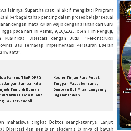
swa lainnya, Supartha saat ini aktif mengikuti Program
ani berbagai tahap penting dalam proses belajar sesuai
iahan dengan mata kuliah wajib dengan arahan dari Guru
ingga pada hari ini Kamis, 9/10/2025, oleh Tim Penguji,
 kualifikasi Disertasi dengan Judul “Rekonstruksi
insi Bali Terhadap Implementasi Peraturan Daerah
ariwisata”.
tua Pansus TRAP DPRD
Koster Tinjau Pura Pucak
li: Jangan Sampai Kita
Tinggah Pascabencana,
njadi Tamu di Rumah
Bantuan Rp1 Miliar Langsung
ndiri Akibat Tata Ruang
Digelontorkan
ng Tak Terkendali
n mahasiswa tingkat Doktor seangkatannya. Lanjut
sal Disertasi dan penilaian akademis lainnya di bawah