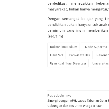
berdedikasi, menegakkan kebe
masyarakat, bukan hanya mengatur,
​Dengan semangat belajar yang t
pendidikan bukan hanya untuk anak 
pemimpin yang ingin memberikan k
(red/tim)
Doktor Ilmu Hukum
I Made Supartha
Lulus S-3
Pariwisata Bali
Rekonst
Ujian Kualifikasi Disertasi
Universita
Navigasi
Pos sebelumnya
Sinergi dengan APH, Lapas Tabanan Gelar 
pos
Gabungan dan Tes Urine Warga Binaan