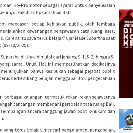
, dan Ko-Promotor sebagai syarat untuk penyelesaian
ukum, di Fakultas Hukum Unud Bali.
lam mendasari setiap kebijakan publik, oleh lembaga
si menjalankan kewenangan pengawasan tata ruang, aset,
li. Karena itu saya terus belajar,” ujar Made Supartha saat
s (09/10/2025).
Supartha di Unud dimulai dari jenjang S-1, S-2, hingga S-
yang sama, Unud. Hal ini memperlihatkan dedikasinya
s menunjukkan bahwa kesibukan sebagai pejabat publik
 terus berkembang belajar menggapai ilmu pengetahuan
ari berbagai kalangan, termasuk rekan-rekan sejawatnya
tengah tantangan membenahi persoalan tata ruang Bali,
 keseimbangan antara tanggung jawab politik-hukum dan
n.
a yang terus belajar, mencari pengalaman, pengabdian,