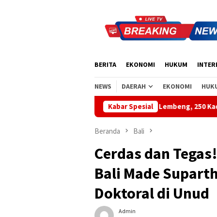
Loncat
ke
konten
BERITA
EKONOMI
HUKUM
INTER
NEWS
DAERAH
EKONOMI
HUK
git Biru Demokrat di Pantai Lembeng, 250 Kader Aksi Bersih Pant
Kabar Spesial
Beranda
Bali
Cerdas dan Tegas
Bali Made Supart
Doktoral di Unud
Admin