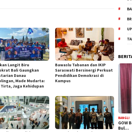
BA
BR
UP
TA
BERIT
kan Langit Biru
Bawaslu Tabanan dan IKIP
krat Bali Gaungkan
Saraswati Bersinergi Perkuat
starian Danau
Pendidikan Demokrasi di
lingan, Made Mudarta:
Kampus
 Tirta, Jaga Kehidupan
BANGLI
GOW Ba
Bul…