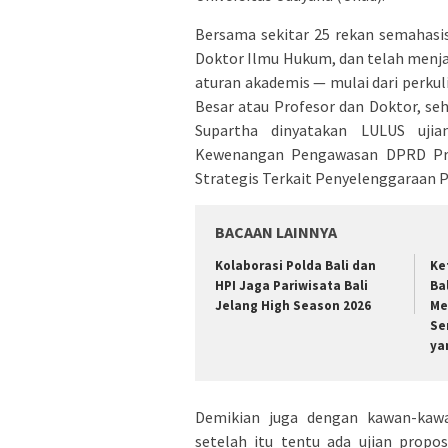
​Bersama sekitar 25 rekan semahasi
Doktor Ilmu Hukum, dan telah menjal
aturan akademis — mulai dari perkul
Besar atau Profesor dan Doktor, seh
Supartha dinyatakan LULUS ujian
Kewenangan Pengawasan DPRD Prov
Strategis Terkait Penyelenggaraan P
BACAAN LAINNYA
Kolaborasi Polda Bali dan
Ke
HPI Jaga Pariwisata Bali
Ba
Jelang High Season 2026
Me
Se
ya
Demikian juga dengan kawan-kawa
setelah itu tentu ada ujian propo