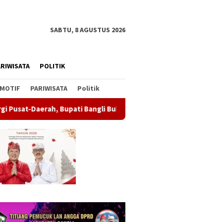
SABTU, 8 AGUSTUS 2026
RIWISATA
POLITIK
MOTIF
PARIWISATA
Politik
upati Bangli Buka Sosialisasi RUU Satu Data Indonesia
Wab