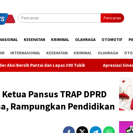
Pencarian
NASIONAL
KESEHATAN
KRIMINAL
OLAHRAGA
OTOMOTIF
PA
UM
INTERNASIONAL
KESEHATAN
KRIMINAL
OLAHRAGA
OTO
ai dan Lepas 300 Tukik
Apresiasi Sinergi Pusat-Daerah, B
! Ketua Pansus TRAP DPRD
ha, Rampungkan Pendidikan