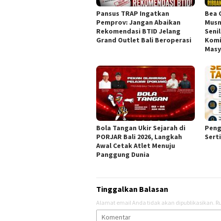
Pansus TRAP Ingatkan
Bea 
Pemprov: Jangan Abaikan
Musn
Rekomendasi BTID Jelang
Senil
Grand Outlet Bali Beroperasi
Komi
Masy
Bola Tangan Ukir Sejarah di
Peng
PORJAR Bali 2026, Langkah
Sert
Awal Cetak Atlet Menuju
Panggung Dunia
Tinggalkan Balasan
Alamat email Anda tidak akan dipublikasikan.
Ru