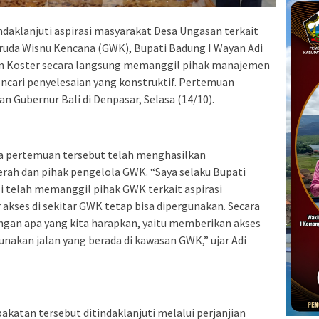
daklanjuti aspirasi masyarakat Desa Ungasan terkait
aruda Wisnu Kencana (GWK), Bupati Badung I Wayan Adi
n Koster secara langsung memanggil pihak manajemen
cari penyelesaian yang konstruktif. Pertemuan
n Gubernur Bali di Denpasar, Selasa (14/10).
 pertemuan tersebut telah menghasilkan
ah dan pihak pengelola GWK. “Saya selaku Bupati
 telah memanggil pihak GWK terkait aspirasi
kses di sekitar GWK tetap bisa dipergunakan. Secara
ngan apa yang kita harapkan, yaitu memberikan akses
akan jalan yang berada di kawasan GWK,” ujar Adi
akatan tersebut ditindaklanjuti melalui perjanjian