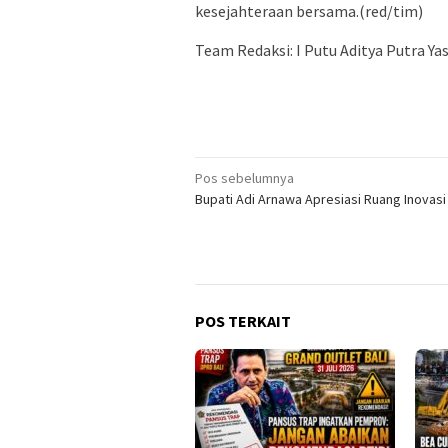
kesejahteraan bersama.(red/tim)
Team Redaksi: I Putu Aditya Putra Ya
Navigasi
Pos sebelumnya
Bupati Adi Arnawa Apresiasi Ruang Inovasi 
pos
POS TERKAIT