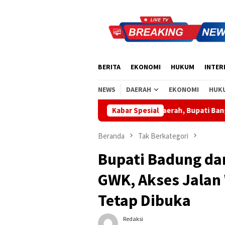
Loncat
ke
konten
BERITA
EKONOMI
HUKUM
INTER
NEWS
DAERAH
EKONOMI
HUK
Apresiasi Sinergi Pusat-Daerah, Bupati Bangli Buka Sosialisasi
Kabar Spesial
Beranda
Tak Berkategori
Bupati Badung dan
GWK, Akses Jalan
Tetap Dibuka
Redaksi