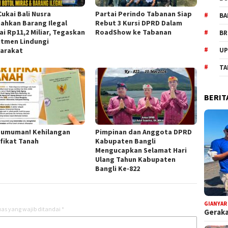
Cukai Bali Nusra
Partai Perindo Tabanan Siap
BA
ahkan Barang Ilegal
Rebut 3 Kursi DPRD Dalam
ai Rp11,2 Miliar, Tegaskan
RoadShow ke Tabanan
BR
tmen Lindungi
arakat
UP
TA
BERIT
umuman! Kehilangan
Pimpinan dan Anggota DPRD
ifikat Tanah
Kabupaten Bangli
Mengucapkan Selamat Hari
Ulang Tahun Kabupaten
Bangli Ke-822
GIANYAR
as yang wajib ditandai
*
Geraka