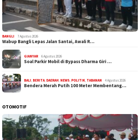
BANGLI
7 Agustus 2026
Wabup Bangli Lepas Jalan Santai, Awali R…
GIANYAR
6 Agustus 2026
Soal Parkir Mobil di Bypass Dharma Giri …
BALI
,
BERITA
,
DAERAH
,
NEWS
,
POLITIK
,
TABANAN
4 Agustus 2026
Bendera Merah Putih 100 Meter Membentang…
OTOMOTIF