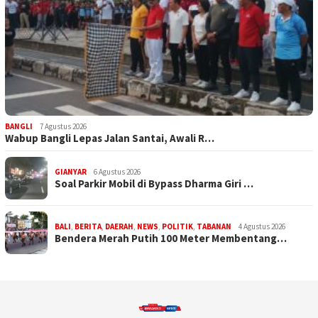
BANGLI
7 Agustus 2026
Wabup Bangli Lepas Jalan Santai, Awali R…
GIANYAR
6 Agustus 2026
Soal Parkir Mobil di Bypass Dharma Giri …
BALI
,
BERITA
,
DAERAH
,
NEWS
,
POLITIK
,
TABANAN
4 Agustus 2026
Bendera Merah Putih 100 Meter Membentang…