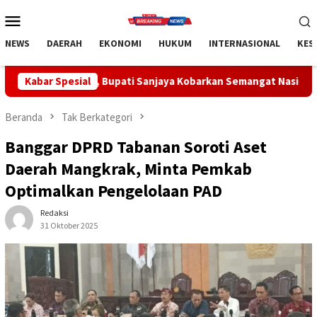
Loncat
Menu
ke
Mobile
konten
NEWS
DAERAH
EKONOMI
HUKUM
INTERNASIONAL
KES
Sanjaya Kobarkan Semangat Nasionalisme di Tabanan
Kabar Spesial
Si
Beranda
Tak Berkategori
Banggar DPRD Tabanan Soroti Aset
Daerah Mangkrak, Minta Pemkab
Optimalkan Pengelolaan PAD
Redaksi
31 Oktober 2025