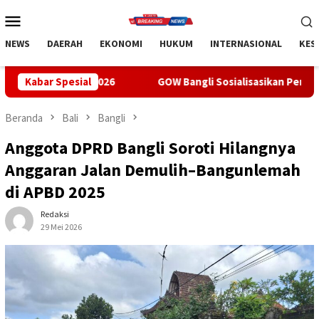
Loncat
Menu
ke
Mobile
konten
NEWS
DAERAH
EKONOMI
HUKUM
INTERNASIONAL
KES
26
Kabar Spesial
GOW Bangli Sosialisasikan Pencegahan Bullying di SMP
Beranda
Bali
Bangli
Anggota DPRD Bangli Soroti Hilangnya
Anggaran Jalan Demulih–Bangunlemah
di APBD 2025
Redaksi
29 Mei 2026