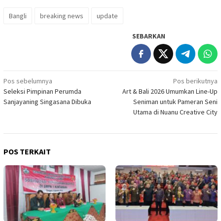
Bangli
breaking news
update
SEBARKAN
Navigasi
Pos sebelumnya
Pos berikutnya
Seleksi Pimpinan Perumda
Art & Bali 2026 Umumkan Line-Up
pos
Sanjayaning Singasana Dibuka
Seniman untuk Pameran Seni
Utama di Nuanu Creative City
POS TERKAIT