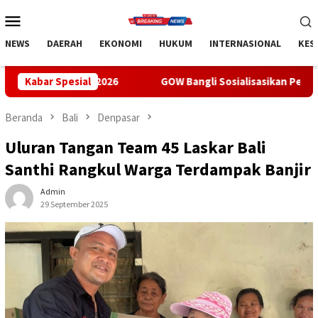
Loncat
Menu
ke
Mobile
konten
NEWS
DAERAH
EKONOMI
HUKUM
INTERNASIONAL
KES
2026
Kabar Spesial
GOW Bangli Sosialisasikan Pencegahan Bullying di S
Beranda
Bali
Denpasar
Uluran Tangan Team 45 Laskar Bali
Santhi Rangkul Warga Terdampak Banjir
Admin
29 September 2025