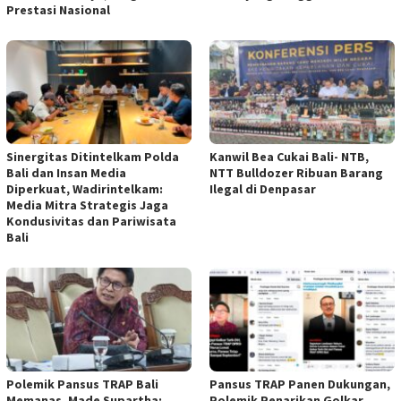
Prestasi Nasional
Sinergitas Ditintelkam Polda
Kanwil Bea Cukai Bali- NTB,
Bali dan Insan Media
NTT Bulldozer Ribuan Barang
Diperkuat, Wadirintelkam:
Ilegal di Denpasar
Media Mitra Strategis Jaga
Kondusivitas dan Pariwisata
Bali
Polemik Pansus TRAP Bali
Pansus TRAP Panen Dukungan,
Memanas, Made Supartha:
Polemik Penarikan Golkar