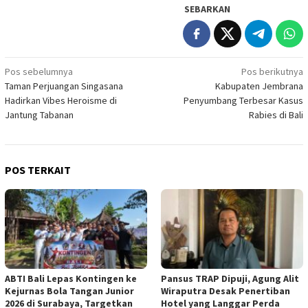
SEBARKAN
Navigasi
Pos sebelumnya
Pos berikutnya
Taman Perjuangan Singasana
Kabupaten Jembrana
pos
Hadirkan Vibes Heroisme di
Penyumbang Terbesar Kasus
Jantung Tabanan
Rabies di Bali
POS TERKAIT
ABTI Bali Lepas Kontingen ke
Pansus TRAP Dipuji, Agung Alit
Kejurnas Bola Tangan Junior
Wiraputra Desak Penertiban
2026 di Surabaya, Targetkan
Hotel yang Langgar Perda