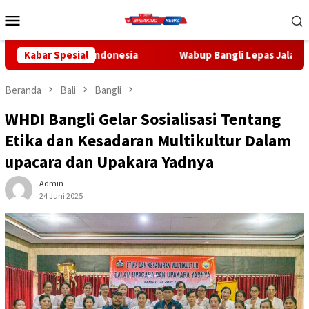
Loncat
Menu
ke
Mobile
konten
ndonesia
Kabar Spesial
Wabup Bangli Lepas Jalan Santai, Awali Rangkai
Beranda
Bali
Bangli
WHDI Bangli Gelar Sosialisasi Tentang
Etika dan Kesadaran Multikultur Dalam
upacara dan Upakara Yadnya
Admin
24 Juni 2025