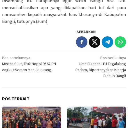
Disamping itu harapannya agar WHDI Bangli bisa ikut
mensosialisasikan apa yang didapatkan hari ini dari para
narasumber kepada masyarakat luas khusunya di Kabupaten
Bangli, tutupnya.(sum)
SEBARKAN
Navigasi
Pos sebelumnya
Pos berikutnya
Medan Sulit, Truk Nopol 9562 PN
Lima Bulanan LPJ Tegalalang
pos
Angkut Semen Masuk Jurang
Padam, Dipertanyakan Kinerja
Dishub Bangli
POS TERKAIT