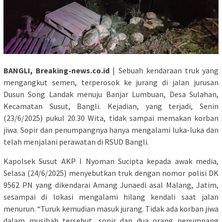
BANGLI, Breaking-news.co.id
| Sebuah kendaraan truk yang
mengangkut semen, terperosok ke jurang di jalan jurusan
Dusun Song Landak menuju Banjar Lumbuan, Desa Sulahan,
Kecamatan Susut, Bangli. Kejadian, yang terjadi, Senin
(23/6/2025) pukul 20.30 Wita, tidak sampai memakan korban
jiwa. Sopir dan penumpangnya hanya mengalami luka-luka dan
telah menjalani perawatan di RSUD Bangli.
Kapolsek Susut AKP I Nyoman Sucipta kepada awak media,
Selasa (24/6/2025) menyebutkan truk dengan nomor polisi DK
9562 PN yang dikendarai Amang Junaedi asal Malang, Jatim,
sesampai di lokasi mengalami hilang kendali saat jalan
menurun. “Turuk kemudian masuk jurang. Tidak ada korban jiwa
dalam musibah tersebut, sopir dan dua orang penumpang