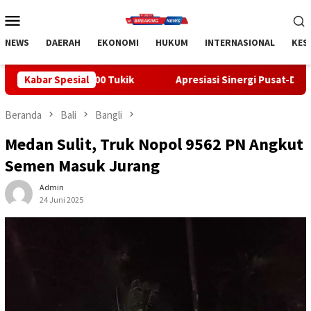
Loncat
Menu
ke
Mobile
konten
NEWS
DAERAH
EKONOMI
HUKUM
INTERNASIONAL
KES
0 Tukik
Kabar Spesial
Apresiasi Sinergi Pusat-Daerah, Bupati Bangli Bu
Beranda
Bali
Bangli
Medan Sulit, Truk Nopol 9562 PN Angkut
Semen Masuk Jurang
Admin
24 Juni 2025