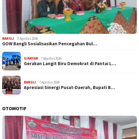
BANGLI
8 Agustus 2026
GOW Bangli Sosialisasikan Pencegahan Bul…
GIANYAR
7 Agustus 2026
Gerakan Langit Biru Demokrat di Pantai L…
BANGLI
7 Agustus 2026
Apresiasi Sinergi Pusat-Daerah, Bupati B…
OTOMOTIF