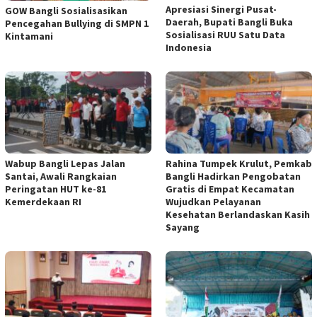
Apresiasi Sinergi Pusat-
GOW Bangli Sosialisasikan
Daerah, Bupati Bangli Buka
Pencegahan Bullying di SMPN 1
Sosialisasi RUU Satu Data
Kintamani
Indonesia
Wabup Bangli Lepas Jalan
Rahina Tumpek Krulut, Pemkab
Santai, Awali Rangkaian
Bangli Hadirkan Pengobatan
Peringatan HUT ke-81
Gratis di Empat Kecamatan
Kemerdekaan RI
Wujudkan Pelayanan
Kesehatan Berlandaskan Kasih
Sayang