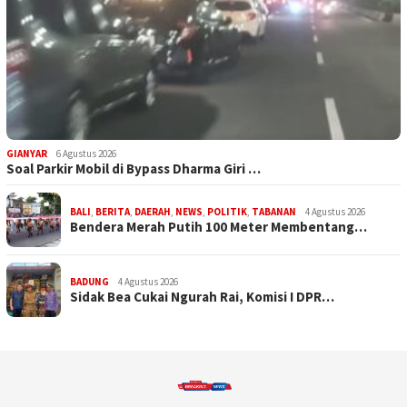
GIANYAR
6 Agustus 2026
Soal Parkir Mobil di Bypass Dharma Giri …
BALI
,
BERITA
,
DAERAH
,
NEWS
,
POLITIK
,
TABANAN
4 Agustus 2026
Bendera Merah Putih 100 Meter Membentang…
BADUNG
4 Agustus 2026
Sidak Bea Cukai Ngurah Rai, Komisi I DPR…