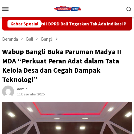
Loncat
Menu
ke
Mobile
konten
 DPRD Bali Tegaskan Tak Ada Indikasi Penyalahgunaan Barang Sita
Kabar Spesial
Beranda
Bali
Bangli
Wabup Bangli Buka Paruman Madya II
MDA “Perkuat Peran Adat dalam Tata
Kelola Desa dan Cegah Dampak
Teknologi”
Admin
11 Desember 2025