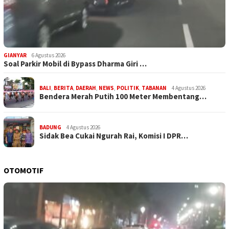
GIANYAR
6 Agustus 2026
Soal Parkir Mobil di Bypass Dharma Giri …
BALI
,
BERITA
,
DAERAH
,
NEWS
,
POLITIK
,
TABANAN
4 Agustus 2026
Bendera Merah Putih 100 Meter Membentang…
BADUNG
4 Agustus 2026
Sidak Bea Cukai Ngurah Rai, Komisi I DPR…
OTOMOTIF