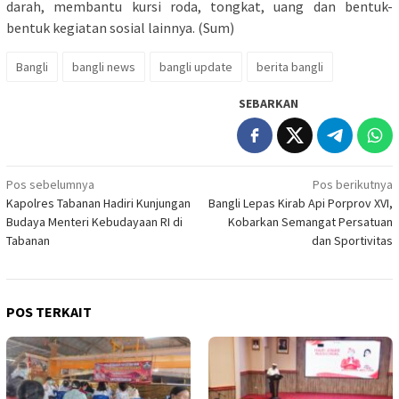
darah, membantu kursi roda, tongkat, uang dan bentuk-
bentuk kegiatan sosial lainnya. (Sum)
Bangli
bangli news
bangli update
berita bangli
SEBARKAN
Navigasi
Pos sebelumnya
Pos berikutnya
Kapolres Tabanan Hadiri Kunjungan
Bangli Lepas Kirab Api Porprov XVI,
pos
Budaya Menteri Kebudayaan RI di
Kobarkan Semangat Persatuan
Tabanan
dan Sportivitas
POS TERKAIT