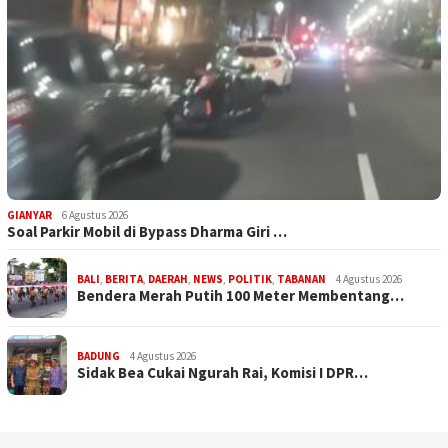
GIANYAR
6 Agustus 2026
Soal Parkir Mobil di Bypass Dharma Giri …
BALI
,
BERITA
,
DAERAH
,
NEWS
,
POLITIK
,
TABANAN
4 Agustus 2026
Bendera Merah Putih 100 Meter Membentang…
BADUNG
4 Agustus 2026
Sidak Bea Cukai Ngurah Rai, Komisi I DPR…