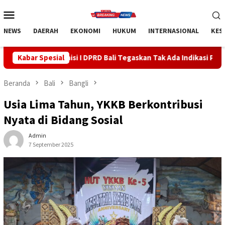
Loncat
Menu
ke
Mobile
konten
NEWS
DAERAH
EKONOMI
HUKUM
INTERNASIONAL
KES
I DPRD Bali Tegaskan Tak Ada Indikasi Penyalahgunaan Barang Sit
Kabar Spesial
Beranda
Bali
Bangli
Usia Lima Tahun, YKKB Berkontribusi
Nyata di Bidang Sosial
Admin
7 September 2025