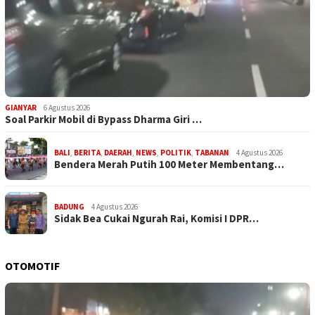
GIANYAR
6 Agustus 2026
Soal Parkir Mobil di Bypass Dharma Giri …
BALI
,
BERITA
,
DAERAH
,
NEWS
,
POLITIK
,
TABANAN
4 Agustus 2026
Bendera Merah Putih 100 Meter Membentang…
BADUNG
4 Agustus 2026
Sidak Bea Cukai Ngurah Rai, Komisi I DPR…
OTOMOTIF