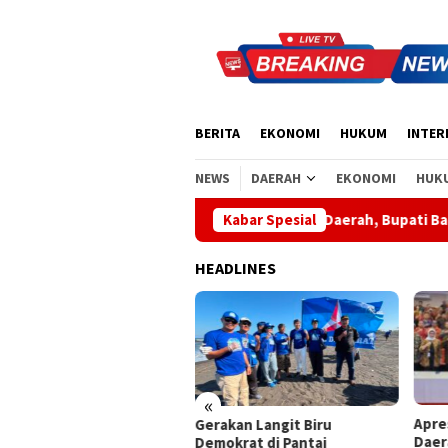
Loncat
ke
konten
BERITA
EKONOMI
HUKUM
INTER
NEWS
DAERAH
EKONOMI
HUK
Apresiasi Sinergi Pusat-Daerah, Bupati Bangli Buka Sosial
Kabar Spesial
HEADLINES
«
Apresiasi Sinergi Pusat-
Wabu
akan Langit Biru
Daerah, Bupati Bangli Buka
Sant
okrat di Pantai