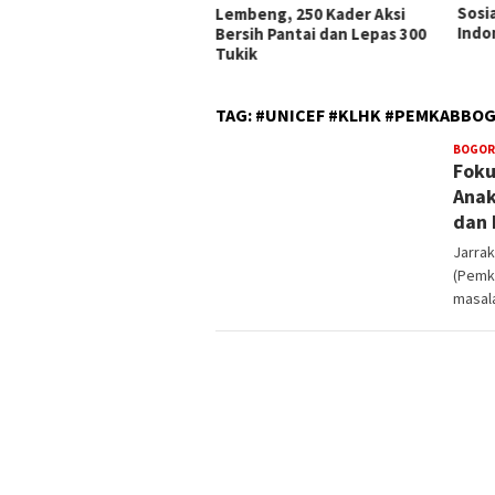
Sosialisasi RUU Satu Data
Peri
beng, 250 Kader Aksi
Indonesia
Keme
sih Pantai dan Lepas 300
ik
TAG:
#UNICEF #KLHK #PEMKABBO
BOGOR
Foku
Anak
dan
Jarra
(Pemk
masala