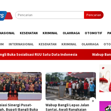
Pencarian
NASIONAL
KESEHATAN
KRIMINAL
OLAHRAGA
OTOMOTIF
PA
UM
INTERNASIONAL
KESEHATAN
KRIMINAL
OLAHRAGA
OTO
isasi RUU Satu Data Indonesia
Wabup Bangli Lepas Jalan S
»
p Bangli Lepas Jalan
Soal Parkir Mobil di Bypass
Bender
ai, Awali Rangkaian
Dharma Giri di Gianyar, Nihil
Meter