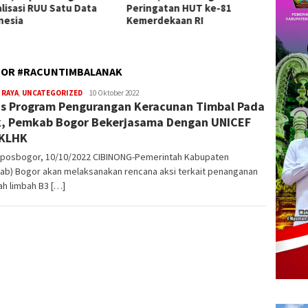
ngatan HUT ke-81
Pengawasan
Sanja
rdekaan RI
Nasion
GOR #RACUNTIMBALANAK
 RAYA
,
UNCATEGORIZED
admin
10 Oktober 2022
s Program Pengurangan Keracunan Timbal Pada
, Pemkab Bogor Bekerjasama Dengan UNICEF
 KLHK
kposbogor, 10/10/2022 CIBINONG-Pemerintah Kabupaten
ab) Bogor akan melaksanakan rencana aksi terkait penanganan
h limbah B3 […]