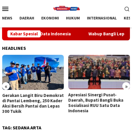
Loncat
Menu
ke
Mobile
konten
NEWS
DAERAH
EKONOMI
HUKUM
INTERNASIONAL
KES
atu Data Indonesia
Kabar Spesial
Wabup Bangli Lepas Jalan Santai, Awa
HEADLINES
«
»
Apresiasi Sinergi Pusat-
Wabup Bangli Lepas Jalan
Daerah, Bupati Bangli Buka
Santai, Awali Rangkaian
Sosialisasi RUU Satu Data
Peringatan HUT ke-81
Indonesia
Kemerdekaan RI
TAG:
SEDANA ARTA