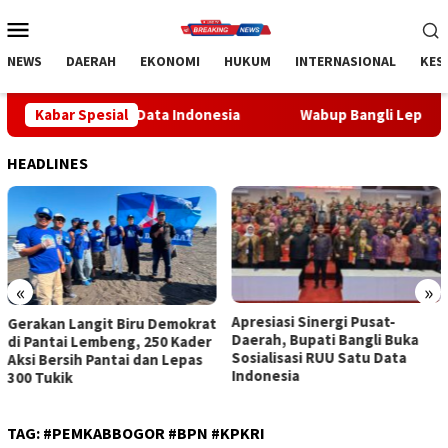
Loncat
Menu
ke
Mobile
konten
NEWS
DAERAH
EKONOMI
HUKUM
INTERNASIONAL
KES
Satu Data Indonesia
Kabar Spesial
Wabup Bangli Lepas Jalan Santai, Aw
HEADLINES
«
»
Apresiasi Sinergi Pusat-
Wabup Bangli Lepas Jalan
Daerah, Bupati Bangli Buka
Santai, Awali Rangkaian
Sosialisasi RUU Satu Data
Peringatan HUT ke-81
Indonesia
Kemerdekaan RI
TAG:
#PEMKABBOGOR #BPN #KPKRI