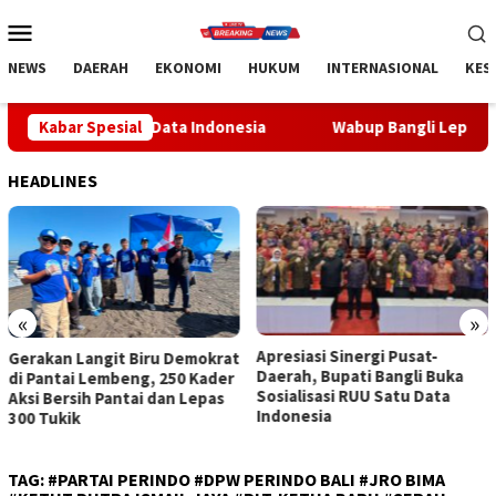
Loncat
Menu
ke
Mobile
konten
NEWS
DAERAH
EKONOMI
HUKUM
INTERNASIONAL
KES
Satu Data Indonesia
Kabar Spesial
Wabup Bangli Lepas Jalan Santai, Aw
HEADLINES
«
»
Apresiasi Sinergi Pusat-
Wabup Bangli Lepas Jalan
Daerah, Bupati Bangli Buka
Santai, Awali Rangkaian
Sosialisasi RUU Satu Data
Peringatan HUT ke-81
Indonesia
Kemerdekaan RI
TAG:
#PARTAI PERINDO #DPW PERINDO BALI #JRO BIMA