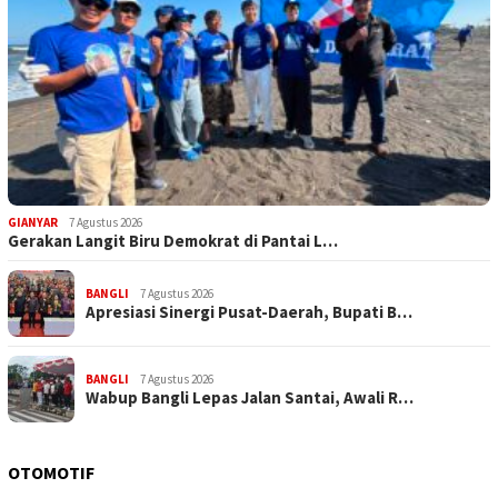
GIANYAR
7 Agustus 2026
Gerakan Langit Biru Demokrat di Pantai L…
BANGLI
7 Agustus 2026
Apresiasi Sinergi Pusat-Daerah, Bupati B…
BANGLI
7 Agustus 2026
Wabup Bangli Lepas Jalan Santai, Awali R…
OTOMOTIF