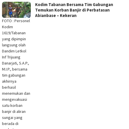
Kodim Tabanan Bersama Tim Gabungan
Temukan Korban Banjir di Perbatasan
Abianbase – Kekeran
FOTO : Personel
Kodim
1619/Tabanan
yang dipimpin
langsung olah
Dandim Letkol
Inf Trijuang
Danarjati, S.A.P.,
M.I.P., bersama
tim gabungan
akhirnya
berhasil
menemukan dan
mengevakuasi
satu korban
banjir di aliran
sungai yang
berada di