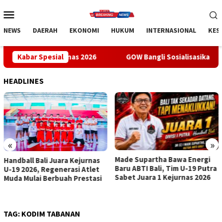
Loncat
Menu
ke
Mobile
konten
NEWS
DAERAH
EKONOMI
HUKUM
INTERNASIONAL
KES
jurnas 2026
Kabar Spesial
GOW Bangli Sosialisasikan Pencegahan Bullyi
HEADLINES
«
»
Made Supartha Bawa Energi
GOW Bangli Sosialisasikan
Baru ABTI Bali, Tim U-19 Putra
Pencegahan Bullying di SMPN
Sabet Juara 1 Kejurnas 2026
1 Kintamani
TAG:
KODIM TABANAN