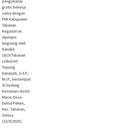
pengobatan
gratis bekerja
sama dengan
PMI Kabupaten
Tabanan.
Kegiatan ini
dipimpin
langsung oleh
Dandim
1619/Tabanan
Letkol Inf
Trijuang
Danarjati, S.A.P.,
M.I.P., bertempat
di Gedung
Kesenian I Ketut
Maria, Desa
Delod Peken,
Kec. Tabanan,
Selasa
(23/9/2025).