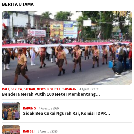
BERITA UTAMA
BALI
,
BERITA
,
DAERAH
,
NEWS
,
POLITIK
,
TABANAN
4 Agustus 2026
Bendera Merah Putih 100 Meter Membentang…
BADUNG
4 Agustus 2026
Sidak Bea Cukai Ngurah Rai, Komisi I DPR…
BANGLI
2 Agustus 2026