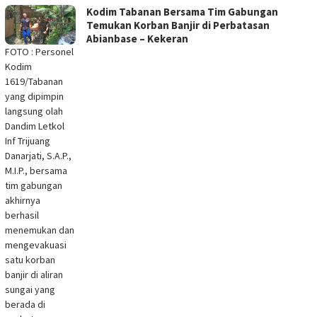
Kodim Tabanan Bersama Tim Gabungan
Temukan Korban Banjir di Perbatasan
Abianbase – Kekeran
FOTO : Personel
Kodim
1619/Tabanan
yang dipimpin
langsung olah
Dandim Letkol
Inf Trijuang
Danarjati, S.A.P.,
M.I.P., bersama
tim gabungan
akhirnya
berhasil
menemukan dan
mengevakuasi
satu korban
banjir di aliran
sungai yang
berada di