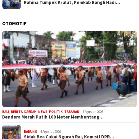
Rahina Tumpek Krulut, Pemkab Bangli Hadi…
OTOMOTIF
BALI
,
BERITA
,
DAERAH
,
NEWS
,
POLITIK
,
TABANAN
4 Agustus 2026
Bendera Merah Putih 100 Meter Membentang…
BADUNG
4 Agustus 2026
Sidak Bea Cukai Ngurah Rai, Komisi I DPR…