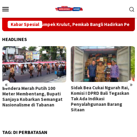
Loncat
Menu
ke
Mobile
konten
pek Krulut, Pemkab Bangli Hadirkan Pengobatan Gratis di Empa
Kabar Spesial
HEADLINES
«
»
Sidak Bea Cukai Ngurah Rai,
Rahina Tumpek Krulut,
Komisi I DPRD Bali Tegaskan
Pemkab Bangli Hadirkan
Tak Ada Indikasi
Pengobatan Gratis di Empat
Penyalahgunaan Barang
Kecamatan Wujudkan
Sitaan
Pelayanan Kesehatan
Berlandaskan Kasih Sayang
TAG:
DI PERBATASAN