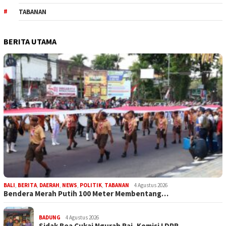
TABANAN
BERITA UTAMA
BALI
,
BERITA
,
DAERAH
,
NEWS
,
POLITIK
,
TABANAN
4 Agustus 2026
Bendera Merah Putih 100 Meter Membentang…
BADUNG
4 Agustus 2026
Sidak Bea Cukai Ngurah Rai, Komisi I DPR…