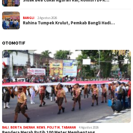
BANGLI
2 Agustus 2026
Rahina Tumpek Krulut, Pemkab Bangli Hadi…
OTOMOTIF
BALI
,
BERITA
,
DAERAH
,
NEWS
,
POLITIK
,
TABANAN
4 Agustus 2026
Bendera Merah Putih 100 Meter Membentang…