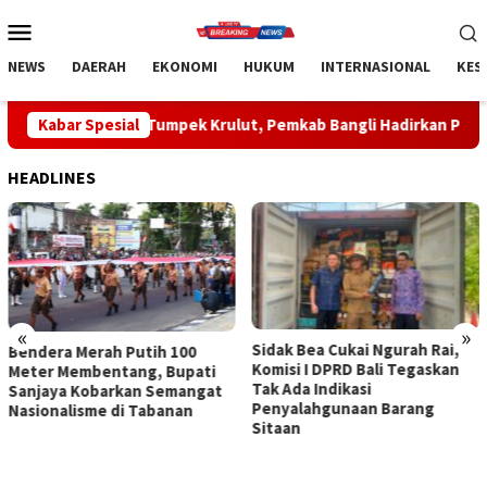
Loncat
Menu
ke
Mobile
konten
NEWS
DAERAH
EKONOMI
HUKUM
INTERNASIONAL
KES
umpek Krulut, Pemkab Bangli Hadirkan Pengobatan Gratis di E
Kabar Spesial
HEADLINES
«
»
Sidak Bea Cukai Ngurah Rai,
Rahina Tumpek Krulut,
Komisi I DPRD Bali Tegaskan
Pemkab Bangli Hadirkan
Tak Ada Indikasi
Pengobatan Gratis di Empat
Penyalahgunaan Barang
Kecamatan Wujudkan
Sitaan
Pelayanan Kesehatan
Berlandaskan Kasih Sayang