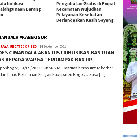
obatan Gratis di Empat
2026 di Surabaya, Targetkan
Juwuk 
matan Wujudkan
Prestasi Nasional
Tolak 
yanan Kesehatan
Keker
andaskan Kasih Sayang
IMANDALA #KABBOGOR
 RAYA
,
UNCATEGORIZED
admin
14 September 2022
DES CIMANDALA AKAN DISTRIBUSIKAN BANTUAN
AS KEPADA WARGA TERDAMPAK BANJIR
kposbogor, 14/09/2022 SUKARAJA- Bantuan beras untuk korban
 dari Dinas Ketahanan Pangan Kabupaten Bogor, selasa […]