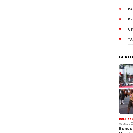
BA
BR
UP
TA
BERIT
BALI
,
BE
Agustus 2
Bender