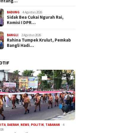
entang…
BADUNG
4 Agustus 2026
Sidak Bea Cukai Ngurah Rai,
Komisi I DPR…
BANGLI
2 Agustus 2026
Rahina Tumpek Krulut, Pemkab
Bangli Hadi…
OTIF
RITA
,
DAERAH
,
NEWS
,
POLITIK
,
TABANAN
4
026