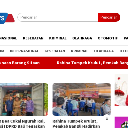
Pencarian
NASIONAL
KESEHATAN
KRIMINAL
OLAHRAGA
OTOMOTIF
PA
UM
INTERNASIONAL
KESEHATAN
KRIMINAL
OLAHRAGA
OTO
Rahina Tumpek Krulut, Pemkab Bangli Hadirkan Pengoba
»
na Tumpek Krulut,
ABTI Bali Lepas Kontingen ke
Partai
ab Bangli Hadirkan
Kejurnas Bola Tangan Junior
Keluar