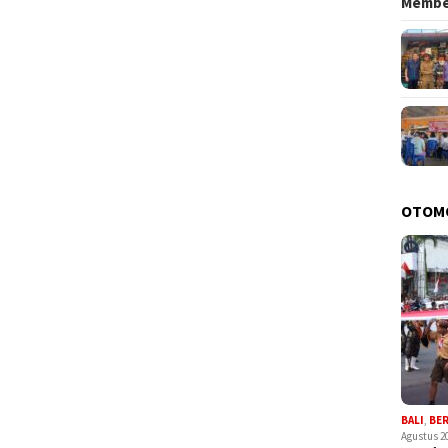
Memb
OTOM
BALI
,
BE
Agustus 2