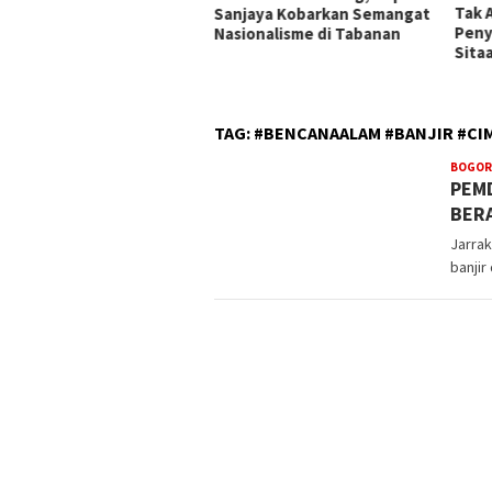
Tak Ada Indikasi
Peng
njaya Kobarkan Semangat
Penyalahgunaan Barang
Keca
ionalisme di Tabanan
Sitaan
Pela
Berl
TAG:
#BENCANAALAM #BANJIR #C
BOGOR
PEM
BER
Jarra
banjir