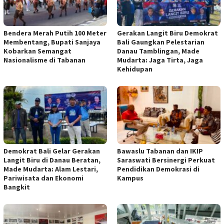
Bendera Merah Putih 100 Meter
Gerakan Langit Biru Demokrat
Membentang, Bupati Sanjaya
Bali Gaungkan Pelestarian
Kobarkan Semangat
Danau Tamblingan, Made
Nasionalisme di Tabanan
Mudarta: Jaga Tirta, Jaga
Kehidupan
Demokrat Bali Gelar Gerakan
Bawaslu Tabanan dan IKIP
Langit Biru di Danau Beratan,
Saraswati Bersinergi Perkuat
Made Mudarta: Alam Lestari,
Pendidikan Demokrasi di
Pariwisata dan Ekonomi
Kampus
Bangkit