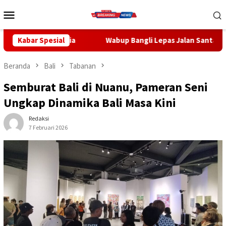
Loncat
Menu
ke
Mobile
konten
Kabar Spesial
Wabup Bangli Lepas Jalan Santai, Awali Rangkaian Perin
Beranda
Bali
Tabanan
Semburat Bali di Nuanu, Pameran Seni
Ungkap Dinamika Bali Masa Kini
Redaksi
7 Februari 2026